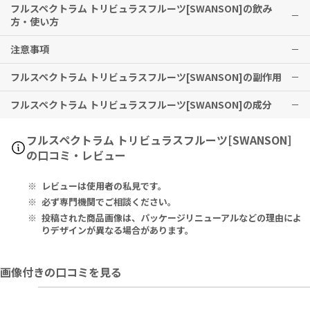
フルスペクトラム トリビュラスフルーツ[SWANSON]の飲み
体内のエネルギー、パワー、持久力、スタミナ、やる気などに働きか
方・使い方
け、男性らしさを維持する作用が期待できます。
注意事項
1日1カプセルを目安に、水と一緒にお召し上がりください。
※有用性には個人差がありますことを予めご了承ください。
※メーカー推奨摂取期間として
3ヶ月以上の継続摂取を推奨
しており
フルスペクトラム トリビュラスフルーツ[SWANSON]の副作用
妊娠または授乳中の方は、ご利用しないでください。
ます。
フルスペクトラム トリビュラスフルーツ[SWANSON]の成分
特に副作用は報告されておりませんが、異常を感じた際はただちに使
用を中止し、医師の診察をお受けください。
Serving Size 1 Capsule:
フルスペクトラム トリビュラスフルーツ[SWANSON]
Tribulus Terrestris (Fruit) 500mg.
の口コミ・レビュー
Other Ingredients: Gelatin, Rice Flour, Silica, Magnesium St
レビューは使用者の私見です。
earate.
必ず専門機関でご相談ください。
1カプセルあたり：
投稿された商品画像は、パッケージリニューアルなどの理由によ
ハマビシ（果実） 500mg
りデザインが異なる場合があります。
その他の成分：ゼラチン、コメ粉、シリカ、ステアリン酸Ｍｇ
画像付きの口コミを見る