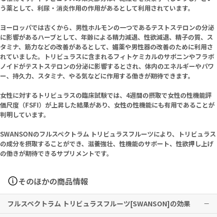
う薬として、利尿・消炎作用の作用があるとして利用されています。
ヨーロッパでは古くから、男性ホルモンの一つであるテストステロンの分泌
に影響があるハーブとして、年齢による精力減退、性欲減退、精子の質、ス
タミナ、筋力などの改善があるとして、媚薬や男性器の改善のために利用さ
れていました。トリビュラスに含まれるフィトケミカルのサポニンやフラボ
ノイドがテストステロンの分泌に影響するとされ、体内のエネルギーやパワ
ー、持久力、スタミナ、やる気などに作用する働きが期待できます。
女性に対するトリビュラスの臨床試験では、4週間の摂取で女性の性機能評
価尺度（FSFI）が上昇した結果があり、女性の性機能にも有用であることが
判明しています。
SWANSONのフルスペクトラム トリビュラスフルーツにより、トリビュラス
の成分を摂取することができ、滋養強壮、性機能のサポート、性欲押し上げ
の働きが期待できるサプリメントです。
そのほかの商品情報
フルスペクトラム トリビュラスフルーツ[SWANSON]の効果