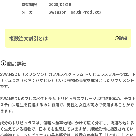
有効期限
：
2028/02/29
メーカー
：
Swanson Health Products
複数注文割引とは
詳細
商品詳細
SWANSON（スワンソン）のフルスペクトラム トリビュラスフルーツは、ト
リビュラス（和名：ハマビシ）という植物の果実を成分としたサプリメント
です。
SWANSONのフルスペクトラム トリビュラスフルーツは性欲を高め、テスト
ステロン産生を促進するのに有用で、男性と女性の両方で使用することがで
きます。
成分のトリビュラスは、温暖～熱帯地域にかけて広く分布し、海辺砂地に多
く生えている植物で、日本でも生息していますが、絶滅危惧に指定されてい
る植物です。トリビュラスの果実部分は、乾燥させ疾黎子（しつりし）とい