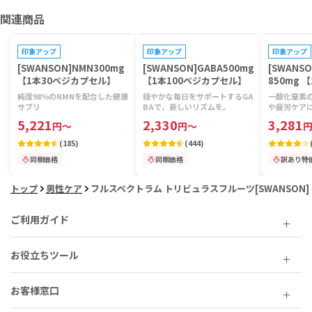
関連商品
プレゼントキャンペーン対象
プレゼントキャンペーン対象
印象アップ
印象アップ
印象アップ
[SWANSON]NMN300mg
[SWANSON]GABA500mg
[SWANS
【1本30ベジカプセル】
【1本100ベジカプセル】
850mg 
セル】
純度98％のNMNを配合した健康
穏やかな毎日をサポートするGA
一酸化窒素
サプリ
BAで、新しいリズムを。
や疲労ケア
5,221
2,330
3,281
円
～
円
～
(
185
)
(
444
)
同梱価格
同梱価格
訳あり特
トップ
男性ケア
フルスペクトラム トリビュラスフルーツ[SWANSON]
ご利用ガイド
お役立ちツール
お客様窓口