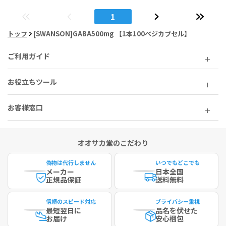
1
トップ
[SWANSON]GABA500mg 【1本100ベジカプセル】
ご利用ガイド
お役立ちツール
お客様窓口
オオサカ堂のこだわり
偽物は代行しません
いつでもどこでも
メーカー
日本全国
正規品保証
送料無料
信頼のスピード対応
プライバシー重視
最短
翌日に
品名を伏せた
お届け
安心梱包