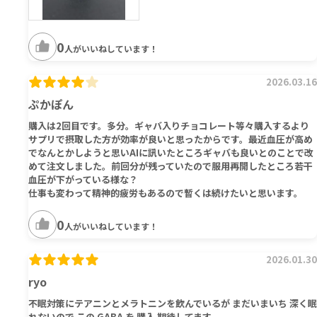
0
人がいいねしています！
2026.03.16
ぷかぽん
購入は2回目です。多分。ギャバ入りチョコレート等々購入するより
サプリで摂取した方が効率が良いと思ったからです。最近血圧が高め
でなんとかしようと思いAIに訊いたところギャバも良いとのことで改
めて注文しました。前回分が残っていたので服用再開したところ若干
血圧が下がっている様な？
仕事も変わって精神的疲労もあるので暫くは続けたいと思います。
0
人がいいねしています！
2026.01.30
ryo
不眠対策にテアニンとメラトニンを飲んでいるが まだいまいち 深く眠
れないので この GABA を 購入 期待してます