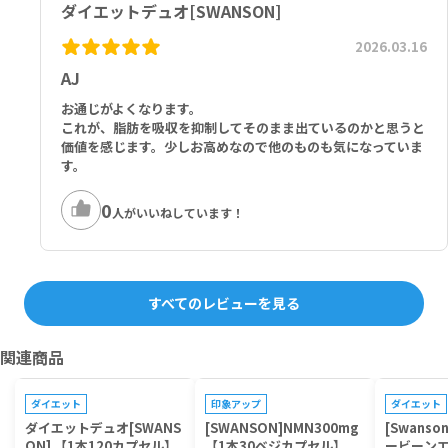
ダイエットデュオ[SWANSON]
2026.03.16
AJ
お通じがよくなります。
これが、脂肪を吸収を抑制してそのまま出ているのかと思うと
価値を感じます。少しお高めなので他のものも気になっていま
す。
0
人がいいねしています！
すべてのレビューを見る
関連商品
プレゼントキャンペーン対象
プレゼントキャンペーン対象
プレゼントキ
ダイエット
印象アップ
ダイエット
ダイエットデュオ[SWANS
[SWANSON]NMN300mg
[Swans
ON] 【1本120カプセル】
【1本30ベジカプセル】
ービーン