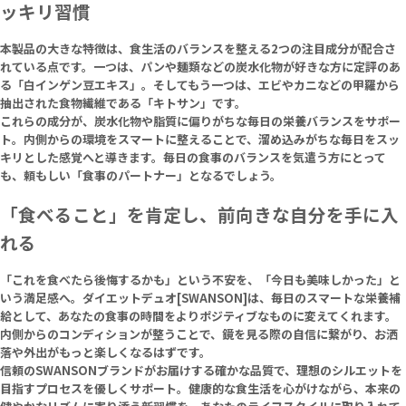
ッキリ習慣
本製品の大きな特徴は、食生活のバランスを整える2つの注目成分が配合さ
れている点です。一つは、パンや麺類などの炭水化物が好きな方に定評のあ
る「白インゲン豆エキス」。そしてもう一つは、エビやカニなどの甲羅から
抽出された食物繊維である「キトサン」です。
これらの成分が、炭水化物や脂質に偏りがちな毎日の栄養バランスをサポー
ト。内側からの環境をスマートに整えることで、溜め込みがちな毎日をスッ
キリとした感覚へと導きます。毎日の食事のバランスを気遣う方にとって
も、頼もしい「食事のパートナー」となるでしょう。
「食べること」を肯定し、前向きな自分を手に入
れる
「これを食べたら後悔するかも」という不安を、「今日も美味しかった」と
いう満足感へ。ダイエットデュオ[SWANSON]は、毎日のスマートな栄養補
給として、あなたの食事の時間をよりポジティブなものに変えてくれます。
内側からのコンディションが整うことで、鏡を見る際の自信に繋がり、お洒
落や外出がもっと楽しくなるはずです。
信頼のSWANSONブランドがお届けする確かな品質で、理想のシルエットを
目指すプロセスを優しくサポート。健康的な食生活を心がけながら、本来の