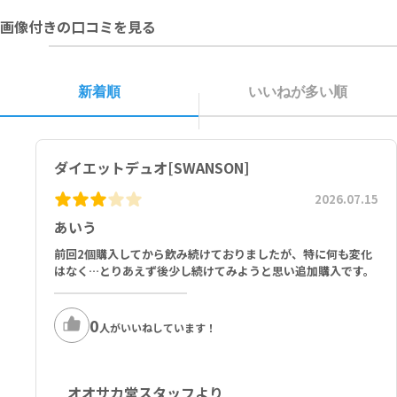
直射日光の当たらない涼しい場所に保管してください。
画像付きの口コミを見る
2カプセルあたり：
Phase 2 Carb Controller®(インゲンマメ)(白インゲンマメ－乾燥豆
少量) 1g、LipoSan ULTRA® キトサン（甲殻類由来） 500mg
新着順
いいねが多い順
その他の成分：ベジカプセル（ヒプロメロース）、アラビアガム、コ
メ粉、ステアリン酸Ｍｇ 含有：甲殻類（エビ）
ダイエットデュオ[SWANSON]
2026.07.15
あいう
前回2個購入してから飲み続けておりましたが、特に何も変化
はなく…とりあえず後少し続けてみようと思い追加購入です。
0
人がいいねしています！
オオサカ堂スタッフより