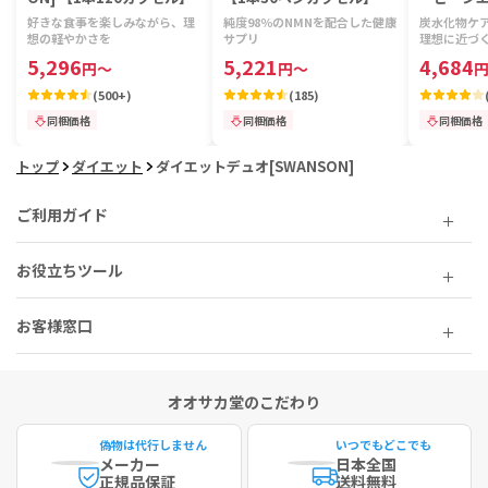
【1本18
好きな食事を楽しみながら、理
純度98％のNMNを配合した健康
炭水化物ケ
想の軽やかさを
サプリ
理想に近づ
5,296
5,221
4,684
円
～
円
～
(
500+
)
(
185
)
同梱価格
同梱価格
同梱価格
トップ
ダイエット
ダイエットデュオ[SWANSON]
ご利用ガイド
お役立ちツール
お客様窓口
オオサカ堂のこだわり
偽物は代行しません
いつでもどこでも
メーカー
日本全国
正規品保証
送料無料