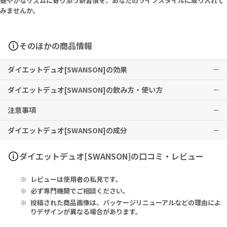
健やかなリズムに寄り添う新習慣を、あなたのライフスタイルに取り入れて
みませんか。
そのほかの商品情報
ダイエットデュオ[SWANSON]の効果
ダイエットデュオ[SWANSON]の飲み方・使い方
炭水化物や脂質の多い食生活を内側から整え、軽やかな毎日をサポー
トします。
注意事項
1日1～2カプセルを目安に、水またはぬるま湯などと共にお召し上が
りください。他の製品とあわせてご利用になる場合は、過剰摂取にな
ダイエットデュオ[SWANSON]の成分
らないようご注意ください。
本品は、多量摂取により疾病が治癒したり、より健康が増進するもの
ではありません。1日の摂取目安量を必ず守り、過剰な摂取はお控え
ください。
Serving Size 2 Capsules:
ダイエットデュオ[SWANSON]の口コミ・レビュー
乳幼児・小児は本品の摂取を避けてください。
Phase 2 Carb Controller® (Phaseolus Vulgaris L.) (White Kidn
妊娠中・妊娠の可能性のある方・授乳中の方は、本品を摂取する前に
ey Bean-Dried Bean Fraction) 1 g, LipoSan ULTRA® Chitosan
レビューは使用者の私見です。
必ず医師にご相談ください。
(from Shellfish) 500 mg
本品や、含有成分にアレルギーのある方は、使用をお控えください。
必ず専門機関でご相談ください。
薬剤を服用中の方、治療中の方は、本品使用前に必ず医師にご相談く
Other Ingredients: Vegan Capsule (Hypromellose), Gum Ara
投稿された商品画像は、パッケージリニューアルなどの理由によ
ださい。
bic, Rice Flour, Magnesium Stearate. Contains Shellfish (Shri
りデザインが異なる場合があります。
子供の手の届かないところに保管してください。
mp).