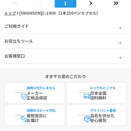
1
トップ
[SWANSON]C-1000 【1本250ベジカプセル】
ご利用ガイド
お役立ちツール
お客様窓口
オオサカ堂のこだわり
偽物は代行しません
いつでもどこでも
メーカー
日本全国
正規品保証
送料無料
信頼のスピード対応
プライバシー重視
最短
翌日に
品名を伏せた
お届け
安心梱包