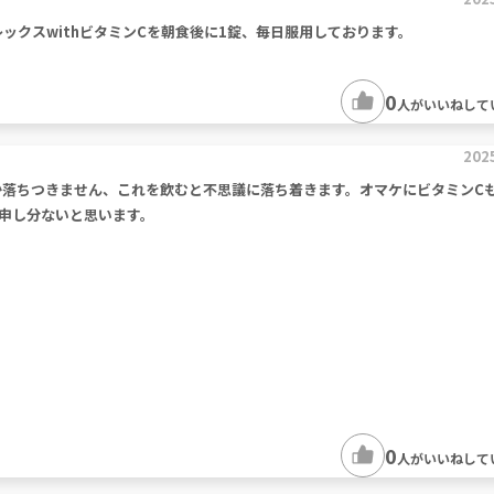
ンプレックスwithビタミンCを朝食後に1錠、毎日服用しております。
0
人がいいねして
202
か落ちつきません、これを飲むと不思議に落ち着きます。オマケにビタミンC
申し分ないと思います。
0
人がいいねして