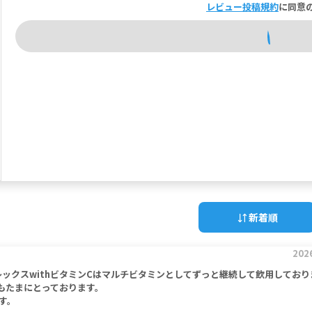
レビュー投稿規約
に同意
新着順
202
ンプレックスwithビタミンCはマルチビタミンとしてずっと継続して飲用してお
もたまにとっております。
す。