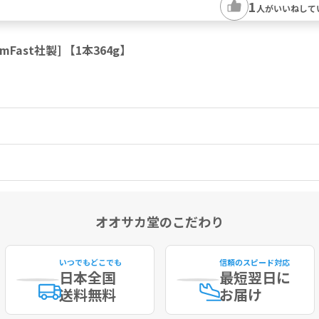
1
人がいいねして
ast社製] 【1本364g】
オオサカ堂のこだわり
いつでもどこでも
信頼のスピード対応
日本全国
最短
翌日に
送料無料
お届け