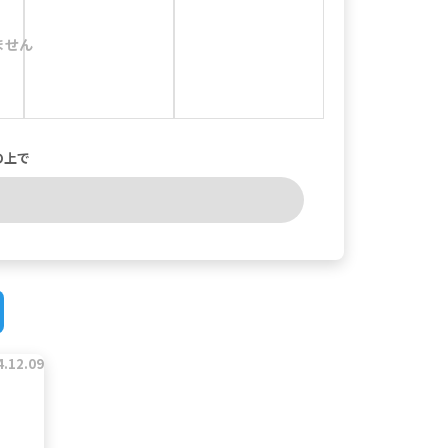
ません
の上で
4.12.09