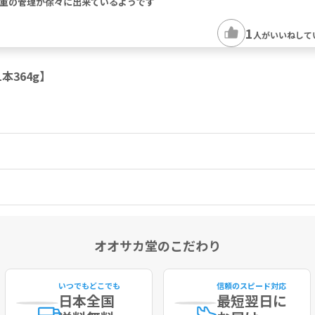
重の管理が徐々に出来ているようです
1
人がいいねして
本364g】
オオサカ堂のこだわり
いつでもどこでも
信頼のスピード対応
日本全国
最短
翌日に