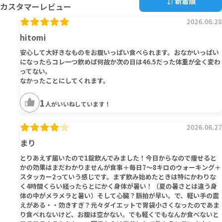
新着順
カスタマーレビュー
2026.06.28
hitomi
安心して大好きなものをお腹いっぱい食べられます。おなかいっぱい
になったらコレ一つ飲めば何故か次の日は46.5だった体重が全く変わ
ってない。
なかったことにしてくれます。
1
人がいいねしています！
2026.06.27
まり
とりあえず届いたので1錠飲んでみました！今日からなので痩せると
かの効果はまだわかりませんが食事＋毎日7～8キロのウォーキング＋
スタッカー2っていう感じです。まず飲み始めたときは特にかわりな
く4時間くらい経ったらとにかく身体が暑い！（夏の暑さとは違う身
体の中がメラメラと暑い）そして心臓？脈拍が早い。で、軽い手の震
えがある・・効きすぎ？元々ダイエットで胃袋小さくなったのであま
り食べれないけど、お腹は空かない。でも軽くでもなんか食べないと