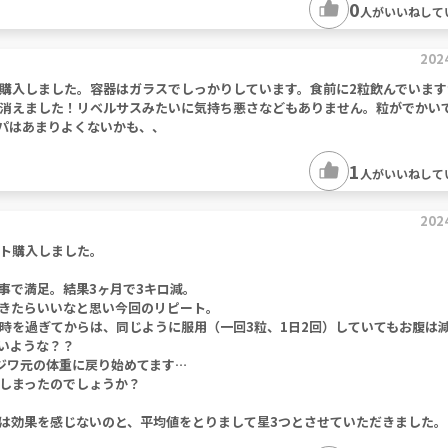
0
人がいいねして
202
購入しました。容器はガラスでしっかりしています。食前に2粒飲んでいます
消えました！リベルサスみたいに気持ち悪さなどもありません。粒がでかい
スパはあまりよくないかも、、
1
人がいいねして
202
ト購入しました。
事で満足。結果3ヶ月で3キロ減。
きたらいいなと思い今回のリピート。
時を過ぎてからは、同じように服用（一回3粒、1日2回）していてもお腹は
いような？？
ジワ元の体重に戻り始めてます…
しまったのでしょうか？
は効果を感じないのと、平均値をとりまして星3つとさせていただきました。