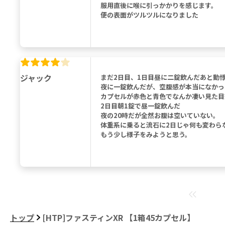
服用直後に喉に引っかかりを感じます。
便の表面がツルツルになりました
ジャック
まだ2日目、1日目昼に二錠飲んだあと動
夜に一錠飲んだが、空腹感が本当になかっ
カプセルが赤色と青色でなんか凄い見た目
2日目朝1錠で昼一錠飲んだ
夜の20時だが全然お腹は空いていない。
体重系に乗ると流石に2日じゃ何も変わら
もう少し様子をみようと思う。
トップ
[HTP]ファスティンXR 【1箱45カプセル】