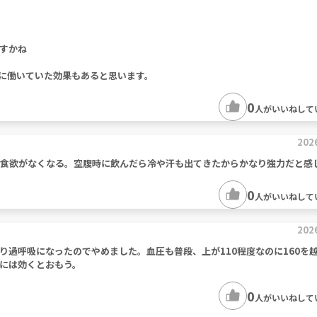
すかね
ずに働いていた効果もあると思います。
0
人がいいねして
202
て食欲がなくなる。空腹時に飲んだら冷や汗も出てきたからかなり強力だと感
0
人がいいねして
202
り過呼吸になったのでやめました。血圧も普段、上が110程度なのに160を
には効くとおもう。
0
人がいいねして