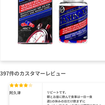
397
件の
カスタマーレビュー
阿久津
リピートです。
朝とお昼に飲んで食事は一日一食
週1の休みの日だけ飲まずに