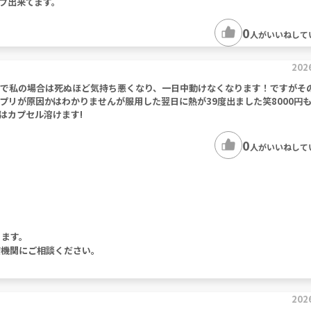
プ出来てます。
0
人がいいねして
202
す。一錠で私の場合は死ぬほど気持ち悪くなり、一日中動けなくなります！ですがそ
プリが原因かはわかりませんが服用した翌日に熱が39度出ました笑8000円
はカプセル溶けます!
0
人がいいねして
ります。
療機関にご相談ください。
202