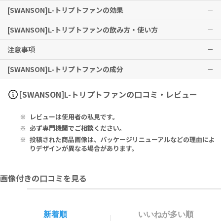
[SWANSON]L-トリプトファンの効果
[SWANSON]L-トリプトファンの飲み方・使い方
おだやかな休息のリズムと、前向きな毎日のコンディション維持をサ
ポートします。
注意事項
1日1カプセルを目安に、食品ですので、お好みのタイミングでお召し
上がりいただけます。リラックスタイムなど、毎日の習慣としてお取
[SWANSON]L-トリプトファンの成分
り入れください。水またはぬるま湯などと共にお召し上がりくださ
子供手の届かない場所に保管してください。
い。
妊娠中、授乳中の方は服用しないでください。
抗うつ剤を処方されている方はご使用になる前にかかりつけの医師に
Serving Size 1 Vegan Capsule L-Tryptophan 500 mg
[SWANSON]L-トリプトファンの口コミ・レビュー
ご相談ください。
何らかの疾患がある方、薬を服用中の場合は、ご使用前にかかりつけ
Other Ingredients: Rice Flour, Vegan Capsule (Hypromellos
レビューは使用者の私見です。
の医師にご相談ください。
e), Magnesium Stearate.
決められた用量を超えての服用はおやめください。
必ず専門機関でご相談ください。
1ベジカプセルあたり：L-トリプトファン 500mg
投稿された商品画像は、パッケージリニューアルなどの理由によ
りデザインが異なる場合があります。
その他の成分：米粉、ベジカプセル（ヒプロメロース）、ステアリン
酸マグネシウム
画像付きの口コミを見る
新着順
いいねが多い順