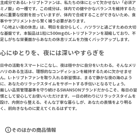
主成分であるL-トリプトファンは、私たちの体にとって欠かせない「必須ア
ミノ酸」の一種です。この成分は、体内での健やかなバランスを維持するた
めに重要な役割を担っていますが、体内で合成することができないため、食
事やサプリメントから賢く補う必要があります。
「心地よい夜の休息」は、明日を自分らしく、ハツラツと過ごすための大切
な基盤です。本製品は1粒に500mgのL-トリプトファンを凝縮しており、不
足しがちな栄養面からあなたの休息リズムを力強くバックアップします。
心にゆとりを、夜には深いやすらぎを
日中の活動をスマートにこなし、夜は穏やかに自分をいたわる。そんなメリ
ハリのある生活は、理想的なコンディションを維持するために欠かせませ
ん。L-トリプトファンを取り入れる新習慣は、まるで静かな夜の海のよう
に、あなたのリラックスタイムをサポートする手伝いとなるでしょう。
厳しい品質管理基準を守り続けるSWANSONブランドだからこそ、毎日の習
慣として安心してお使いいただけます。一日の終わりにリラックスタイムを
設け、内側から整える。そんな丁寧な暮らしが、あなたの表情をより明る
く、前向きなものに変えてくれるはずです。
そのほかの商品情報