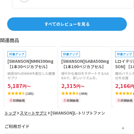
すべてのレビューを見る
関連商品
プレゼントキャンペーン対象
プレゼントキャンペーン対象
プレゼントキ
印象アップ
印象アップ
印象アップ
[SWANSON]NMN300mg
[SWANSON]GABA500mg
Lロイテリ
【1本30ベジカプセル】
【1本100ベジカプセル】
SON] 【
ル】
純度98％のNMNを配合した健康
穏やかな毎日をサポートするGA
腸内バラン
サプリ
BAで、新しいリズムを。
日を応援
5,187
2,315
2,166
円
～
円
～
(
185
)
(
444
)
同梱価格
同梱価格
同梱価格
トップ
スマートサプリ
[SWANSON]L-トリプトファン
ご利用ガイド