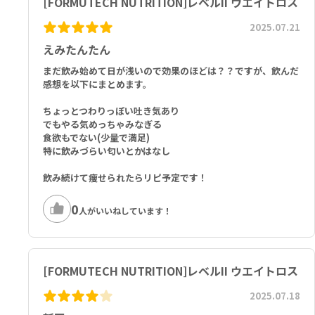
[FORMUTECH NUTRITION]レベルII ウエイトロス
0%）、ゴシュユ（エボジアミン）、N-アセチル チロシン、5-ヒドロ
キシトリプトファン（グリフホニアシンプリシホリア）、ヒゲナミン
2025.07.21
塩酸塩、オタネニンジン、Rauwolfia Vomitoria根エキス（α-ヨヒ
ンビン 最小90％ 標準化） 890mg
えみたんたん
まだ飲み始めて日が浅いので効果のほどは？？ですが、飲んだ
その他の成分：ステアリン酸Ｍｇ、二酸化ケイ素、ゼラチン（カプセ
感想を以下にまとめます。
ル）、酸化チタン、FD&C Blue #1、FD&C Red #40
ちょっとつわりっぽい吐き気あり
でもやる気めっちゃみなぎる
食欲もでない(少量で満足)
特に飲みづらい匂いとかはなし
飲み続けて痩せられたらリピ予定です！
0
人がいいねしています！
[FORMUTECH NUTRITION]レベルII ウエイトロス
2025.07.18