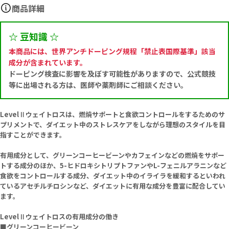
商品詳細
☆ 豆知識 ☆
本商品には、世界アンチドーピング規程「禁止表国際基準」該当
成分が含まれています。
ドーピング検査に影響を及ぼす可能性がありますので、公式競技
等に出場される方は、医師や薬剤師にご相談ください。
LevelⅡウェイトロスは、燃焼サポートと食欲コントロールをするためのサ
プリメントで、ダイエット中のストレスケアをしながら理想のスタイルを目
指すことができます。
有用成分として、グリーンコーヒービーンやカフェインなどの燃焼をサポー
トする成分のほか、5-ヒドロキシトリプトファンやL-フェニルアラニンなど
食欲をコントロールする成分、ダイエット中のイライラを緩和するといわれ
ているアセチルチロシンなど、ダイエットに有用な成分を豊富に配合してい
ます。
LevelⅡウェイトロスの有用成分の働き
■グリーンコーヒービーン