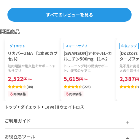
すべてのレビューを見る
関連商品
プレゼントキャンペーン対象
プレゼントキャンペーン対象
ダイエット
スマートサプリ
印象アップ
リカバーZMA 【1本90カプ
[SWANSON]アセチルL-カ
[Doctor
セル】
ルニチン500mg 【1本240
ターズファ
ベジカプセル】
リルビタミ
筋肉増強や耐久性をサポートす
トレーニング時の燃焼サポー
魚不足に南
粒】
るサプリ
ト、疲労のケアに
人の生活サ
2,522
5,615
2,387
円
～
円
～
(
44
)
(
223
)
同梱価格
同梱価格
トップ
ダイエット
LevelⅡウェイトロス
ご利用ガイド
お役立ちツール