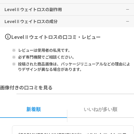
目覚めの時に1粒を目安に召し上がり、1日に2粒を超えた量を摂取し
LevelⅡウェイトロスの副作用
ないでください。
本品は、多量摂取により疾病が治癒したり、より健康が増進するもの
遅い時間帯には摂取しないでください。
ではありません。1日の摂取目安量を必ず守り、過剰な摂取はお控え
LevelⅡウェイトロスの成分
ください。
特に副作用は報告されておりませんが、異常を感じた際はただちに使
18歳未満の方は本品の摂取を避けてください。
用を中止し、医師の診察をお受けください。
妊娠中・妊娠の可能性のある方・授乳中の方は、使用をお控えくださ
Serving Size: 2 Capsules Servings per Container: 45
LevelⅡウェイトロスの口コミ・レビュー
い。
Niacin (Vitamin B3) 40mg, Vitamin B6 (Pyridoxine HCl) 10mg,
薬剤を服用中の方、治療中の方は、本品使用前に必ず医師にご相談く
Level Ⅱ Super Thermo Blend (Proprietary Blend) Caffeine, L
レビューは使用者の私見です。
ださい。
-Phenylalanine, Green Coffee Bean Extract (50% Chlorogeni
子供の手の届かないところに保管してください。
c Acid), Evodiae Fructus (Evodiamine), N-Acetyl Tyrosine, 5-
必ず専門機関でご相談ください。
競技大会や各種検定などの対象となるアスリートは、本品使用前にご
Hydroxytryptophan (Griffonia Simplicifolia), Higenamine HC
投稿された商品画像は、パッケージリニューアルなどの理由によ
自身の統括団体にご確認ください。
l, Panax Ginseng Root, Rauwolfia Vomitoria Root Extract (st
りデザインが異なる場合があります。
d. min. 90% Alpha-Yohimbine) 890mg
画像付きの口コミを見る
Other Ingredients: Magnesium Stearate, Silicon Dioxide, Ge
latin (capsule), Titanium Dioxide, FD&C Blue #1, FD&C Red #
40
新着順
いいねが多い順
2粒あたり（45回分）：
ナイアシン（ビタミンB3） 40mg、ビタミンB6（ピリドキシン塩酸
塩） 10mg、レベルⅡスーパーサーモブレンド（独自ブレンド）カフ
ェイン、L-フェニルアラニン、生コーヒー豆エキス（クロロゲン酸 5