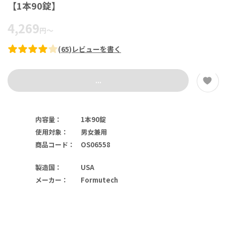
【1本90錠】
4,269
円
～
(
65
)
レビューを書く
...
内容量
：
1本90錠
使用対象
：
男女兼用
商品コード
：
OS06558
製造国
：
USA
メーカー
：
Formutech