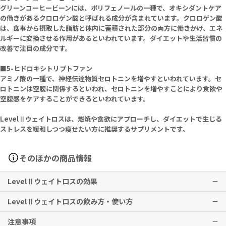
グリーンコーヒービーンには、ポリフェノールの一種で、オキシダントケア
の働きがあるクロロゲン酸と呼ばれる成分が含まれています。クロロゲン酸
は、食事から摂取した脂肪と体内に蓄積された部分の両方に働きかけ、エネ
ルギーに変換させる作用があるといわれています。ダイエットや生活習慣の
改善で注目の成分です。
■5-ヒドロキシトリプトファン
アミノ酸の一種で、神経伝達物質セロトニンを増やすといわれています。セ
ロトニンは空腹に関係するといわれ、セロトニンを増やすことにより食欲や
空腹感をケアすることができるといわれています。
LevelⅡウェイトロスは、燃焼や食欲にアプローチし、ダイエットで生じる
ストレスを緩和しつつ痩せたい方に推奨するサプリメントです。
そのほかの商品情報
LevelⅡウェイトロスの効果
LevelⅡウェイトロスの飲み方・使い方
ダイエットサポート
注意事項
※有用性には個人差がありますことを予めご了承ください。
1日2粒までを目安にお召し上がりください。