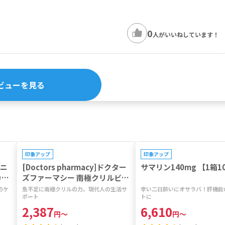
ど
0
人がいいねしています！
ビューを見る
プレゼントキャンペーン対象
印象アップ
印象アップ
ルニ
[Doctors pharmacy]ドクター
サマリン140mg 【1箱1
カプ
ズファーマシー 南極クリルビタ
ミン 【1袋120粒】
のケ
魚不足に南極クリルの力。現代人の生活サ
辛い二日酔いにオサラバ！肝機能
ポート
トに
2,387
6,610
円
～
円
～