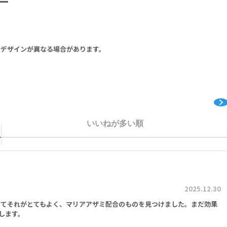
ー
le (Silymarins) 500mg, Dandelion Root (Taraxacum Officinale) 250
0mg.
 Tyrosine, Betaine Anhydrous, Yarrow Extract (aeriel parts) 1089m
りデザインが異なる場合があります。
ミ（シリマリン） 500mg、タンポポ根（セイヨウタンポポ） 250mg、イラクサ
290mg
ヨウノコギリソウエキス（地上部） 1089mg
いいねが多い順
2025.12.30
いてそれがとてもよく、マリアアザミ配合のものを見つけました。まだ効果
します。