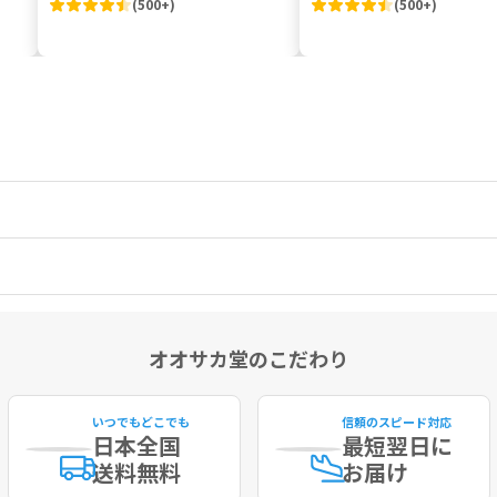
(
500+
)
(
500+
)
オオサカ堂のこだわり
いつでもどこでも
信頼のスピード対応
日本全国
最短
翌日に
送料無料
お届け