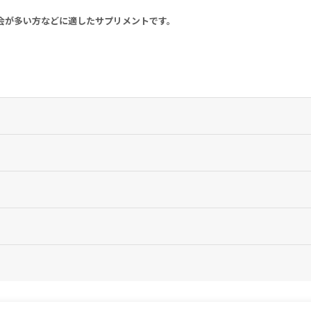
会が多い方などに適したサプリメントです。
はありません。1日の摂取目安量を必ず守り、過剰な摂取はお控えください。
。
を中止し、医師の診察をお受けください。
さい。
身の統括団体にご確認ください。