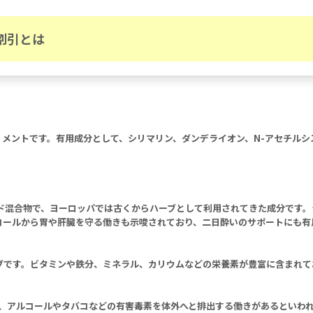
割引とは
プリメントです。有用成分として、シリマリン、ダンデライオン、N-アセチル
ド混合物で、ヨーロッパでは古くからハーブとして利用されてきた成分です。
コールから胃や肝臓を守る働きも示唆されており、二日酔いのサポートにも有
ブです。ビタミンや鉄分、ミネラル、カリウムなどの栄養素が豊富に含まれて
め、アルコールやタバコなどの有害毒素を体外へと排出する働きがあるといわ