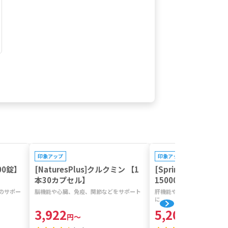
プレゼントキャンペーン対象
プレゼントキャンペーン対
印象アップ
印象アップ
00錠】
[NaturesPlus]クルクミン 【1
[SpringLeaf]レ
本30カプセル】
15000mg 【1本1
のサポー
脳機能や心臓、免疫、関節などをサポート
肝機能や消化器系のサポート
に
3,922
5,206
円
～
円
～