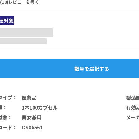
(
18
)
レビューを書く
便対象
数量を選択する
タイプ
：
医薬品
製造
量
：
1本100カプセル
有効
対象
：
男女兼用
メー
コード
：
OS06561