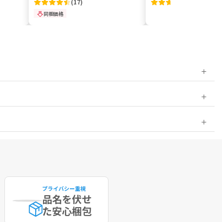
(
17
)
(
5
)
同梱価格
プライバシー重視
品名を伏せ
た
安心梱包