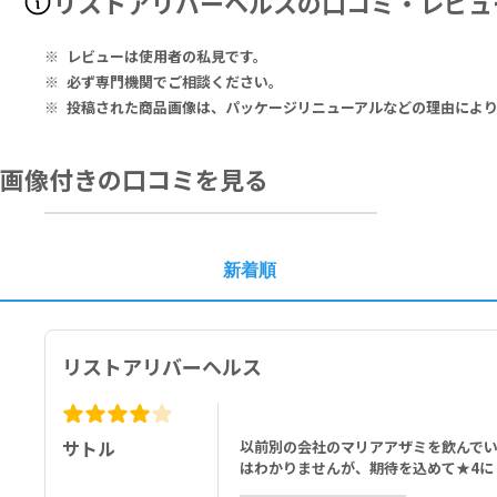
リストアリバーヘルスの口コミ・レビュ
Alpha Lipoic Acid 100mg, N-Acetyl Cysteine 300mg, Milk Thist
g.
Flavonoid Blend Anti-Estrogen Blend: Chrysin, Chamomile 29
レビューは使用者の私見です。
Proprietary Support Blend: MACA (Lepidium meyeni), N-Acetyl
必ず専門機関でご相談ください。
投稿された商品画像は、パッケージリニューアルなどの理由によ
Other Ingredients: Flour (wheat), Gelatin, Titanium Dioxide.
4粒あたり：
画像付きの口コミを見る
アルファリポ酸 100mg、N-アセチルシステイン 300mg、マリアアザ
フラボノイドブレンド 抗エストロゲンブレンド：クリシン、カモミール 
独自サポートブレンド：マカ、N-アセチルチロシン、無水ベタイン、セイ
その他の成分：小麦粉（小麦）、ゼラチン、酸化チタン
新着順
リストアリバーヘルス
サトル
以前別の会社のマリアアザミを飲んで
はわかりませんが、期待を込めて★4に