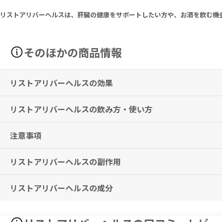
リストアリバーヘルスは、肝臓の健康をサポートしたい方や、お酒を飲む機
そのほかの商品情報
リストアリバーヘルスの効果
リストアリバーヘルスの飲み方・使い方
肝機能のサポート
※有用性には個人差がありますことを予めご了承ください。
注意事項
1回4粒を目安に、1日1～2回お召し上がりください。
リストアリバーヘルスの副作用
本品は、多量摂取により疾病が治癒したり、より健康が増進するもので
18歳未満の方は本品の摂取を避けてください。
妊娠中・妊娠の可能性のある方・授乳中の方は、使用をお控えください
リストアリバーヘルスの成分
特に副作用は報告されておりませんが、異常を感じた際はただちに使用
薬剤を服用中の方、治療中の方は、本品使用前に必ず医師にご相談くだ
子供の手の届かないところに保管してください。
競技大会や各種検定などの対象となるアスリートは、本品使用前にご自
Serving Size 4 Capsules: