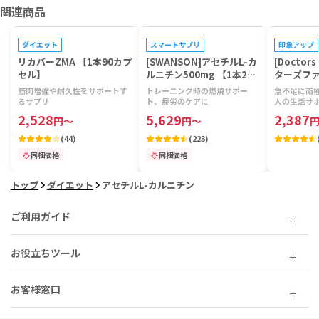
関連商品
プレゼントキャンペーン対象
プレゼントキャンペーン対象
ダイエット
スマートサプリ
印象アップ
リカバーZMA 【1本90カプ
[SWANSON]アセチルL-カ
[Doctor
セル】
ルニチン500mg 【1本240
ターズファ
ベジカプセル】
リルビタミ
筋肉増強や耐久性をサポートす
トレーニング時の燃焼サポー
魚不足に南
粒】
るサプリ
ト、疲労のケアに
人の生活サ
2,528
5,629
2,387
円
～
円
～
(
44
)
(
223
)
同梱価格
同梱価格
トップ
ダイエット
アセチルL-カルニチン
ご利用ガイド
お役立ちツール
お客様窓口