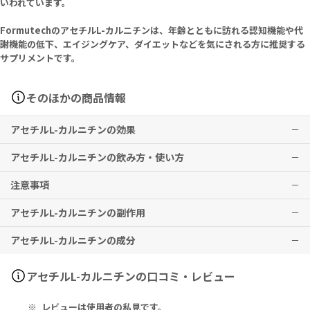
いわれています。
FormutechのアセチルL-カルニチンは、年齢とともに訪れる認知機能や代
謝機能の低下、エイジングケア、ダイエットなどを気にされる方に推奨する
サプリメントです。
そのほかの商品情報
アセチルL-カルニチンの効果
アセチルL-カルニチンの飲み方・使い方
燃焼・代謝サポート、認知機能のサポートなどが期待できます。
注意事項
※有用性には個人差がありますことを予めご了承ください。
1回1粒を目安に、1日1～3回お召し上がりください。
※メーカー推奨摂取期間として
3ヶ月以上の継続摂取を推奨
しており
アセチルL-カルニチンの副作用
ます。
本品は、多量摂取により疾病が治癒したり、より健康が増進するもの
ではありません。1日の摂取目安量を必ず守り、過剰な摂取はお控え
アセチルL-カルニチンの成分
ください。
特に副作用は報告されておりませんが、異常を感じた際はただちに使
18歳未満の方は本品の摂取を避けてください。
用を中止し、医師の診察をお受けください。
妊娠中・妊娠の可能性のある方・授乳中の方は、使用をお控えくださ
Serving Size 1 Capsule:
アセチルL-カルニチンの口コミ・レビュー
い。
Acetyl L-Carnitine 500mg
薬剤を服用中の方、治療中の方は、本品使用前に必ず医師にご相談く
レビューは使用者の私見です。
ださい。
Other Ingredients: Dicalcium Phosphate, Silicon Dioxide, Gal