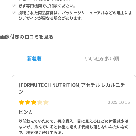
子供の手の届かないところに保管してください。
atin.
必ず専門機関でご相談ください。
競技大会や各種検定などの対象となるアスリートは、本品使用前にご
投稿された商品画像は、パッケージリニューアルなどの理由によ
自身の統括団体にご確認ください。
1粒あたり：
りデザインが異なる場合があります。
アセチルL-カルニチン 500mg
画像付きの口コミを見る
その他の成分：リン酸２Ｃａ、二酸化ケイ素、ゼラチン
新着順
いいねが多い順
[FORMUTECH NUTRITION]アセチル L-カルニチ
ン
2025.10.16
ビンカ
以前飲んでいたので、再度購入。目に見えるほどの体重減少は
ないが、飲んでいると体重も増えず代謝も落ちないみたいなの
で、根気強く続けてみる。