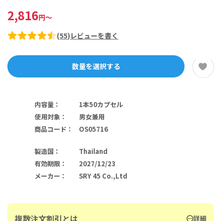
2,816
円
～
(
55
)
レビューを書く
数量を選択する
内容量
：
1本50カプセル
使用対象
：
男女兼用
商品コード
：
OS05716
製造国
：
Thailand
有効期限
：
2027/12/23
メーカー
：
SRY 45 Co.,Ltd
複数注文割引とは
詳細