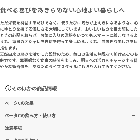
食べる喜びをあきらめない心地よい暮らしへ
ただ栄養を補給するだけでなく、使うたびに気分が上向きになるような、心
にゆとりを持てる優しさを大切にしています。おいしいものを目の前にした
ときの心配を和らげ、お気に入りの洋服をいつでもスマートに着こなせるよ
うな、毎日のオシャレを自信を持って楽しめるような、前向きな美しさを目
指せます。
天然由来の恵みを活かした設計のため、毎日の生活に無理なく溶け込むのも
魅力です。罪悪感なく食事の時間を楽しみ、明日への活力をチャージする穏
やかな新習慣を、あなたのライフスタイルにも取り入れてみてください。
そのほかの商品情報
ベータCの効果
ベータCの飲み方・使い方
毎日のすっきりとしたリズムと理想の美容コンディション維持を内側
から優しくサポートします。
注意事項
1日1カプセルを目安に、水またはぬるま湯と一緒にお召し上がりくだ
さい。