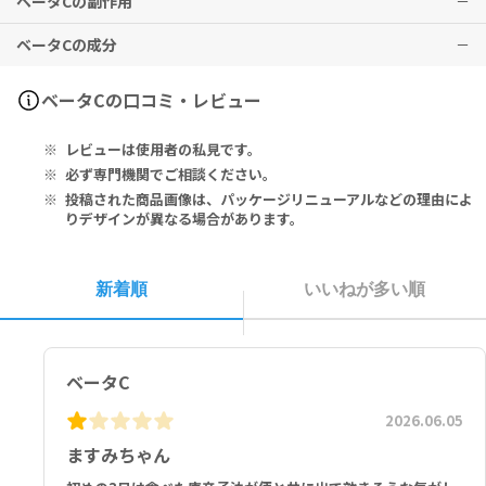
ベータCの副作用
本品は、多量摂取により疾病が治癒したり、より健康が増進するもの
ではありません。1日の摂取目安量を必ず守り、過剰な摂取はお控え
ベータCの成分
ください。
Active Ingredients:
ベータCの口コミ・レビュー
Chitosan 150mg, L-Carnitine L-Tartrate 100mg, White Kidne
y Bean Extract 100mg, Yeast Beta-Glucan 70mg, Capsicum Ex
レビューは使用者の私見です。
tract 60mg, Garcinia Extract 60mg, Cactus Extract 50mg, Chr
omium Amino Acid Chelate 5mg, Pyridoxine Hydrochloride 2
必ず専門機関でご相談ください。
mg.
投稿された商品画像は、パッケージリニューアルなどの理由によ
りデザインが異なる場合があります。
Other Ingredients: Edible Gelatin (INS 428), Titanium Dioxid
e (INS 171).
新着順
いいねが多い順
有用成分：
Chitosan 150mg, L-カルニチンL-酒石酸 100mg、シロインゲンマ
メエキス 100mg、酵母β－グルカン 70mg、トウガラシエキス 60m
g、ガルシニアエキス 60mg、サボテンエキス 50mg、クロミウムア
ベータC
ミノ酸キレート 5mg、ピリドキシン塩酸塩 2mg
2026.06.05
その他の成分：食用ゼラチン（INS 428）、酸化チタン（INS 171）
ますみちゃん