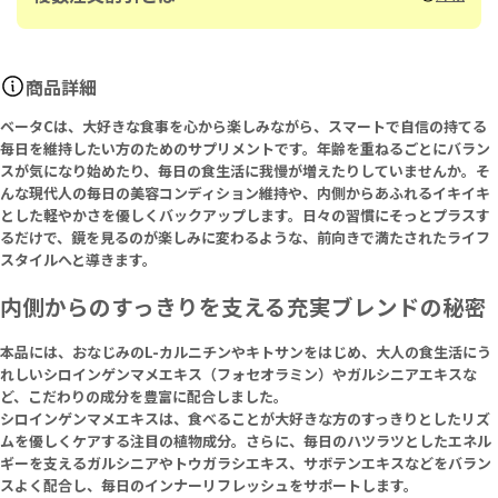
商品詳細
ベータCは、大好きな食事を心から楽しみながら、スマートで自信の持てる
毎日を維持したい方のためのサプリメントです。年齢を重ねるごとにバラン
スが気になり始めたり、毎日の食生活に我慢が増えたりしていませんか。そ
んな現代人の毎日の美容コンディション維持や、内側からあふれるイキイキ
とした軽やかさを優しくバックアップします。日々の習慣にそっとプラスす
るだけで、鏡を見るのが楽しみに変わるような、前向きで満たされたライフ
スタイルへと導きます。
内側からのすっきりを支える充実ブレンドの秘密
本品には、おなじみのL-カルニチンやキトサンをはじめ、大人の食生活にう
れしいシロインゲンマメエキス（フォセオラミン）やガルシニアエキスな
ど、こだわりの成分を豊富に配合しました。
シロインゲンマメエキスは、食べることが大好きな方のすっきりとしたリズ
ムを優しくケアする注目の植物成分。さらに、毎日のハツラツとしたエネル
ギーを支えるガルシニアやトウガラシエキス、サボテンエキスなどをバラン
スよく配合し、毎日のインナーリフレッシュをサポートします。