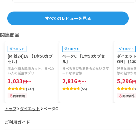
すべてのレビューを見る
関連商品
プレゼントキャンペーン対象
プレゼントキ
ダイエット
ダイエット
ダイエット
[Miki24]L8 【1本50カプ
ベータC 【1本50カプセ
ダイエット
セル】
ル】
ON] 【1
炭水化物＆脂肪カット。食べた
食べる喜びをあきらめないスマ
好きな食事
い人の減量サプリ
ートな新習慣
想の軽やか
3,033
2,816
5,296
円
～
円
～
(
237
)
(
55
)
同梱価格
同梱価格
トップ
ダイエット
ベータC
ご利用ガイド