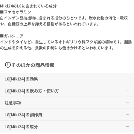
Miki24のL8に含まれている成分
■ファセオラミン
白インゲン豆抽出物に含まれる成分のひとつです。炭水化物の消化・吸収
や、血糖値の上昇を抑える役割があるといわれています。
■ガルシニア
インドやタイなどに自生しているオトギリソウ科フクギ属の植物です。脂肪
の生成を抑える他、食欲の抑制にも働きかけるといわれています。
そのほかの商品情報
L8[Miki24]の効果
L8[Miki24]の飲み方・使い方
ダイエットに有用なサプリメントです。
注意事項
※有用性には個人差がありますことを予めご了承ください。
1日1粒を目安にお召し上がりください。
L8[Miki24]の副作用
子供や、妊娠中・授乳中の方は本品のご使用は避けてください。
現在摂取しているサプリメントの中に、成分に脂肪が含まれているも
L8[Miki24]の成分
のがある場合、その商品を摂取する前後2時間の間に本品をお召し上
特に副作用は報告されておりませんが、異常を感じた際はただちに使
がりください。
用を中止し、医師の診察をお受けください。