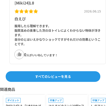
[Miki24]L8
2026.06.15
白えび
服用したら理解できます。
脂質高めの食事した次の日トイレによくわからない物体が浮き
ます。
自分のとはいえかなりショックですがそれだけの効果というこ
とです。
0
人がいいねしています！
すべてのレビューを見る
関連商品
プレゼントキャンペーン対象
プレゼントキャンペーン対象
プレゼントキ
NEW
NEW
ダイエット
印象アップ
印象アップ
[Miki24]L8 【1本50カプ
マルチビタミン120錠+フ
L-テアニン