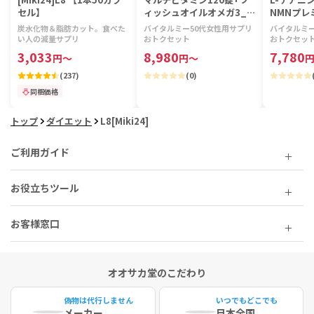
セル】
ィッシュオイルオメガ3_2
NMNプレ
40錠+NMNプレミア120錠
ッコリース
炭水化物＆脂肪カット。食べた
バイタルミー50代女性用サプリ
バイタルミー
(バイタルミー)[各1本] 【1
mg120錠
い人の減量サプリ
おトクセット
おトクセッ
セット】
[各1本] 
3,033
8,980
7,780
円
～
円
～
(
237
)
(
0
)
同梱価格
トップ
ダイエット
L8[Miki24]
ご利用ガイド
お役立ちツール
お客様窓口
オオサカ堂のこだわり
偽物は代行しません
いつでもどこでも
メーカー
日本全国