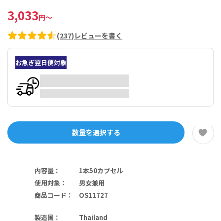
3,033
円
～
(
237
)
レビューを書く
お急ぎ翌日便対象
数量を選択する
内容量
：
1本50カプセル
使用対象
：
男女兼用
商品コード
：
OS11727
製造国
：
Thailand