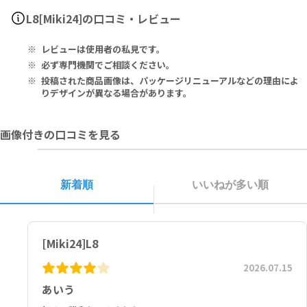
海鮮食品の過敏症がある方、基本体重より軽い方は、本品のご使用は
White Kidney Bean Extract 250mg, Garcinia Extract 250mg, C
L8[Miki24]の口コミ・レビュー
避けてください。
hitosan 100mg.
レビューは使用者の私見です。
1粒あたり：
白インゲン豆エキス 250mg、ガルシニアエキス 250mg、キトサン 1
必ず専門機関でご相談ください。
00mg
投稿された商品画像は、パッケージリニューアルなどの理由によ
りデザインが異なる場合があります。
画像付きの口コミを見る
新着順
いいねが多い順
[Miki24]L8
2026.07.15
あいう