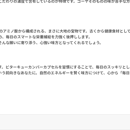
こだわりの濃度で含有しているのが特徴です。ゴーヤそのものの味が苦手な
類のアミノ酸から構成される、まさに大地の宝物です。古くから健康食材とし
の、毎日のスマートな栄養補給を力強く後押しします。
そんな願いに寄り添う、心強い味方となってくれるでしょう。
す。ビターキューカンバーカプセルを習慣にすることで、毎日のスッキリとし
いう前向きなあなたに。自然のエネルギーを賢く味方につけて、心から「毎日