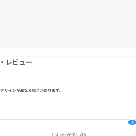
。
ださい。
はありません。1日の摂取目安量を必ず守り、過剰な摂取はお控えください。
さい。
・レビュー
りデザインが異なる場合があります。
いいねが多い順