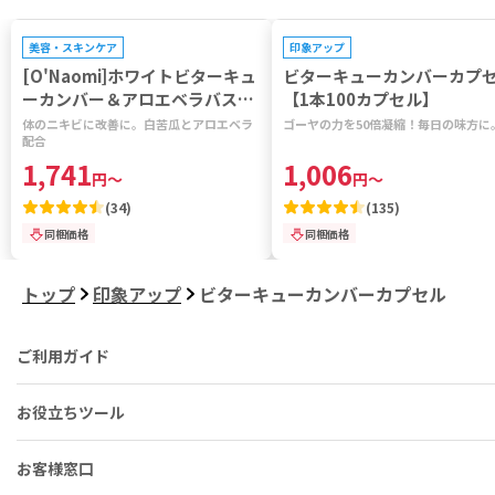
プレゼントキャンペーン対象
プレゼントキャンペーン対象
美容・スキンケア
印象アップ
[O'Naomi]ホワイトビターキュ
ビターキューカンバーカプ
ーカンバー＆アロエベラバスジ
【1本100カプセル】
ェル 【1本800ml】
体のニキビに改善に。白苦瓜とアロエベラ
ゴーヤの力を50倍凝縮！毎日の味方に
配合
1,741
1,006
円
～
円
～
(
34
)
(
135
)
同梱価格
同梱価格
トップ
印象アップ
ビターキューカンバーカプセル
ご利用ガイド
お役立ちツール
お客様窓口