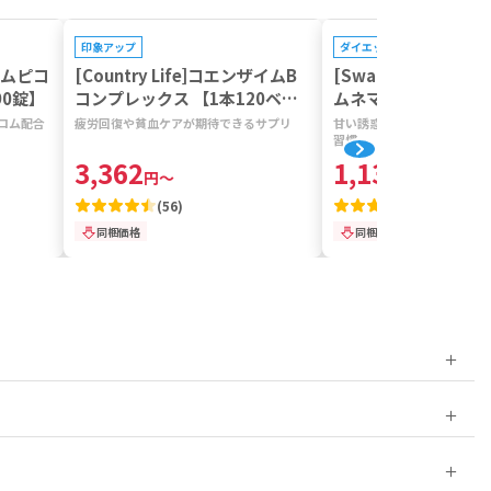
プレゼントキャンペーン対象
プレゼントキャンペーン対
印象アップ
ダイエット
ミウムピコ
[Country Life]コエンザイムB
[Swanson]フルス
90錠】
コンプレックス 【1本120ベジ
ムネマシルベスタリー
カプセル】
【1本100カプセル】
ロム配合
疲労回復や貧血ケアが期待できるサプリ
甘い誘惑も味方に。軽やかな
習慣
3,362
1,133
円
～
円
～
(
56
)
(
500+
)
同梱価格
同梱価格