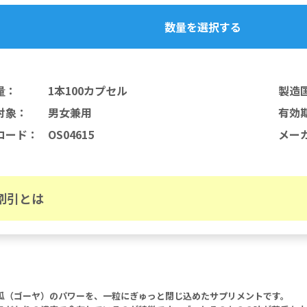
数量を選択する
量
：
1本100カプセル
製造
対象
：
男女兼用
有効
コード
：
OS04615
メー
割引とは
瓜（ゴーヤ）のパワーを、一粒にぎゅっと閉じ込めたサプリメントです。