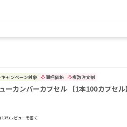
トキャンペーン対象
同梱価格
複数注文割
ューカンバーカプセル 【1本100カプセル
(
135
)
レビューを書く