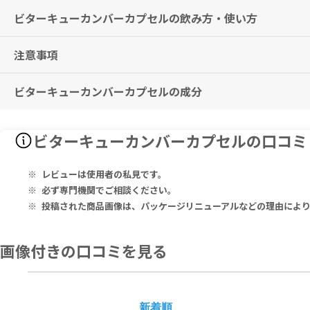
ビターキューカンバーカプセルの飲み方・使い方
食生活の乱れが気になる方の、健やかなバランス維持をサポートします
注意事項
1日6カプセルを目安に、水またはぬるま湯などと共にお召し上がりく
ビターキューカンバーカプセルの成分
本品は、多量摂取により疾病が治癒したり、より健康が増進するもので
本品や、含有成分にアレルギーのある方は、使用をお控えください。
薬剤を服用中の方、治療中の方は、本品使用前に必ず医師にご相談くだ
Each Capsule Contains:
ビターキューカンバーカプセルの口コミ
Momordica Charantia 370 mg.
1カプセルあたり：
レビューは使用者の私見です。
ツルレイシ 370mg
必ず専門機関でご相談ください。
投稿された商品画像は、パッケージリニューアルなどの理由によ
画像付きの口コミを見る
新着順