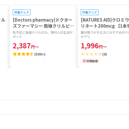
プレゼントキャンペーン対象
印象アップ
印象アップ
セル
[Doctors pharmacy]ドクター
[NATURES AID]クロ
ズファーマシー 南極クリルビタ
リネート200mcg 【1本
ミン 【1袋120粒】
。
魚不足に南極クリルの力。現代人の生活サ
糖分取りがちな方におすすめのク
ポート
サプリ
2,387
1,996
円
～
円
～
(
500+
)
(
0
)
同梱価格