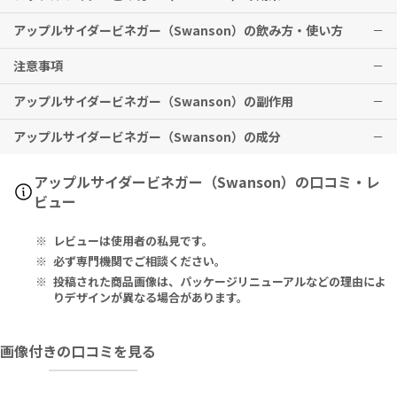
アップルサイダービネガー（Swanson）の飲み方・使い方
エネルギー維持や生活習慣の改善などが期待できます。
注意事項
※有用性には個人差がありますことを予めご了承ください
1回2粒を目安に、1日2～3回お召し上がりください。
アップルサイダービネガー（Swanson）の副作用
本品は、多量摂取により疾病が治癒したり、より健康が増進するもの
ではありません。1日の摂取目安量を必ず守り、過剰な摂取はお控え
アップルサイダービネガー（Swanson）の成分
ください。
特に副作用は報告されておりませんが、異常を感じた際はただちに使
りんご酢の長期摂取により、血清および尿中カリウム濃度に影響を与
用を中止し、医師の診察をお受けください。
えることがあります。
Serving Size 2 Capsules:
アップルサイダービネガー（Swanson）の口コミ・レ
血糖値を下げる可能性が示唆されているため、血糖コントロール中の
Apple Cider Vinegar Powder 1.25g.
ビュー
糖尿病患者さんはご注意ください。
低カリウム血症の方は、りんご酢の多量摂取により症状が悪化するお
Other Ingredients: Maltodextrin, Gelatin, Microcrystalline C
レビューは使用者の私見です。
それがあります。
ellulose (Plant Fiber), Magnesium Stearate.
インスリン、利尿薬、刺激性下剤をお使いの方は、低カリウム血症を
必ず専門機関でご相談ください。
引き起こす可能性があります。
2粒あたり：
投稿された商品画像は、パッケージリニューアルなどの理由によ
ツクシ、甘草の根との併用はカリウム欠乏のリスクを増加させます。
リンゴ酢パウダー 1.25g
りデザインが異なる場合があります。
妊娠中・妊娠の可能性のある方・授乳中の方は、使用しないでくださ
い。
その他の成分：マルトデキストリン、ゼラチン、結晶セルロース（植
画像付きの口コミを見る
薬剤を服用中の方、治療中の方は、本品使用前に必ず医師にご相談く
物繊維）、ステアリン酸Ｍｇ
ださい。
直射日光の当たらない涼しい場所に保管してください。