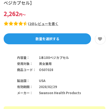
ベジカプセル】
2,262
円
～
(
20
)
レビューを書く
数量を選択する
内容量
：
1本180ベジカプセル
使用対象
：
男女兼用
商品コード
：
OS07028
製造国
：
USA
有効期限
：
2028/02/29
メーカー
：
Swanson Health Products