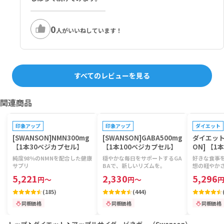
0
人がいいねしています！
すべてのレビューを見る
関連商品
プレゼントキャンペーン対象
プレゼントキャンペーン対象
プレゼントキ
印象アップ
印象アップ
ダイエット
[SWANSON]NMN300mg
[SWANSON]GABA500mg
ダイエット
【1本30ベジカプセル】
【1本100ベジカプセル】
ON] 【1
純度98％のNMNを配合した健康
穏やかな毎日をサポートするGA
好きな食事
サプリ
BAで、新しいリズムを。
想の軽やか
5,221
2,330
5,296
円
～
円
～
(
185
)
(
444
)
同梱価格
同梱価格
同梱価格