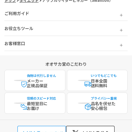
トップ
ダイエット
アップルサイダービネガー（Swanson）
ご利用ガイド
お役立ちツール
お客様窓口
オオサカ堂のこだわり
偽物は代行しません
いつでもどこでも
メーカー
日本全国
正規品保証
送料無料
信頼のスピード対応
プライバシー重視
最短
翌日に
品名を伏せた
お届け
安心梱包