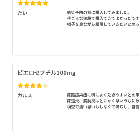
たい
感染予防の為に購入してみました。
手ごろな値段で購入できてよかったで
様子を見ながら服用していきたいと思
ピエロセプチル100mg
カルス
尿路感染症に特によく効きやすいとの
尿道炎、膀胱炎はとにかく早いうちに
検査で痛い思いもしなくて済むし、常