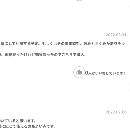
2022.08.31
半量にして利用する予定。もしくはそのまま飲む、苦みとえぐみがありそう
り、面倒だったけれど効果あったのでこちらで購入。
0
人がいいねしています！
2022.07.06
効いていると思います。
態に応じて使えるのもよい点です。