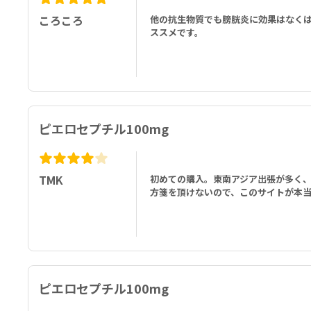
ころころ
他の抗生物質でも膀胱炎に効果はなく
ススメです。
ピエロセプチル100mg
TMK
初めての購入。東南アジア出張が多く
方箋を頂けないので、このサイトが本
ピエロセプチル100mg