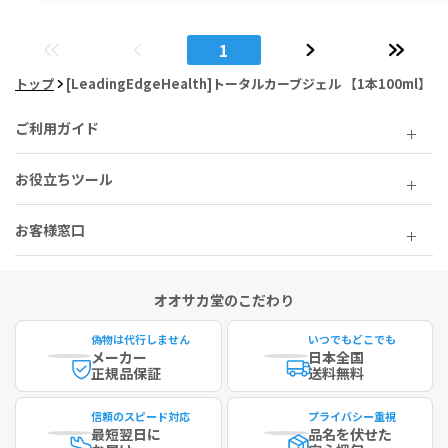
1
トップ
[LeadingEdgeHealth]トータルカーブジェル 【1本100ml】
ご利用ガイド
お役立ちツール
お客様窓口
オオサカ堂のこだわり
偽物は代行しません
いつでもどこでも
メーカー
日本全国
正規品保証
送料無料
信頼のスピード対応
プライバシー重視
最短
翌日に
品名を伏せた