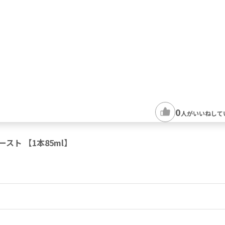
0
人がいいねして
スト 【1本85ml】