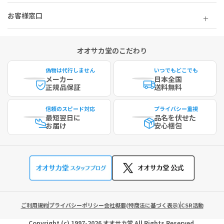
お客様窓口
オオサカ堂のこだわり
偽物は代行しません
いつでもどこでも
メーカー
日本全国
正規品保証
送料無料
信頼のスピード対応
プライバシー重視
最短
翌日に
品名を伏せた
お届け
安心梱包
ご利用規約
プライバシーポリシー
会社概要(特商法に基づく表示)
CSR活動
Copyright (c)
1997-2026
オオサカ堂
All Rights Reserved.