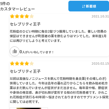
5
件の
新着順
カスタマーレビュー
2021.10.31
セレブリティ王子
花粉症のひどい時期に毎日2錠づつ服用していました。著しい効果の
保証はできませんが町医者の薬を飲むよりはマシでした。来年度1月
には再びリピしようと考えています。
0
人がいいねしています！
2020.02.15
セレブリティ王子
以前は高価なノニジュースを飲んで花粉時期を鼻炎薬(その場しのぎ)
併用していました。今年は去年の暮れ辺りからこちらを飲み始め処方
薬はまだ飲んでいませんが症状がまだ出ません。毎年目や喉、鬱症状
や身体の倦怠感、鼻が切れ顔が変形する程の杉花粉患者です。かれこ
れ花粉症が流行る40年前〜悩まされておりますのでサプリメント探究
に関しては必死です。