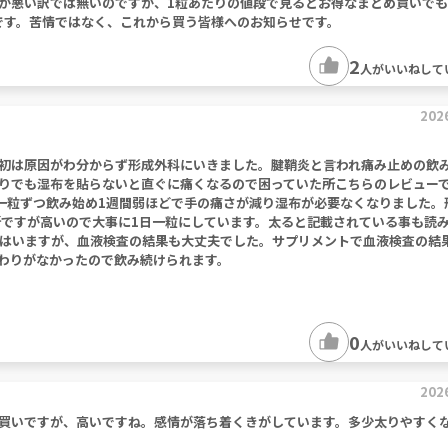
が悪い訳では無いのですが、1粒あたりの値段で見るとお得なまとめ買いで
もです。苦情ではなく、これから買う皆様へのお知らせです。
2
人がいいねして
202
初は原因がわ分からず形成外科にいきました。腱鞘炎と言われ痛み止めの飲
りでも湿布を貼らないと直ぐに痛くなるので困っていた所こちらのレビュー
一粒ずつ飲み始め1週間弱ほどで手の痛さが減り湿布が必要なくなりました。
所ですが高いので大事に1日一粒にしています。太ると記載されている事も読
はいますが、血液検査の結果も大丈夫でした。サプリメントで血液検査の結
わりがなかったので飲み続けられます。
0
人がいいねして
202
買いですが、高いですね。感情が落ち着くきがしています。多少太りやすく