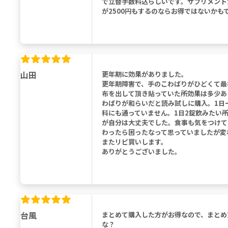
で立替手数料込らしいです。サプリメント
が2500円もするのならお得ではないか
山田
更年期に効果がありました。
更年期障害で、手のこわばりがひどくて最
布を出して頂き貼っていた所効果は多少あ
わばりが和らいだと読み試しに購入。1日
科にも通っていません。1日2錠飲みたい
が自分は大丈夫でした。食事も気をつけて
わったら困ったなって思っていましたが変
またリピ買いします。
ありがとうございました。
台風
まとめて購入した方がお得なので、まとめ
な？