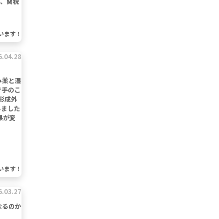
も、関税
います！
6.04.28
み薬と湿
で手のこ
形成外
みました
果が変
います！
6.03.27
なるのか