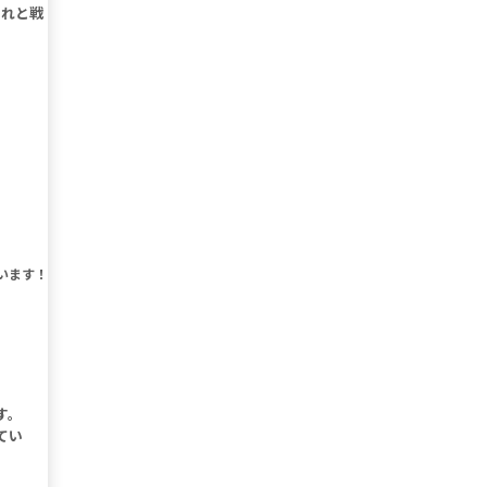
これと戦
います！
す。
てい