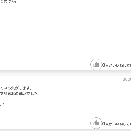
を受ける。
0
人がいいねして
202
ている気がします。
で嘔気おの戦いでした。
ね？
0
人がいいねして