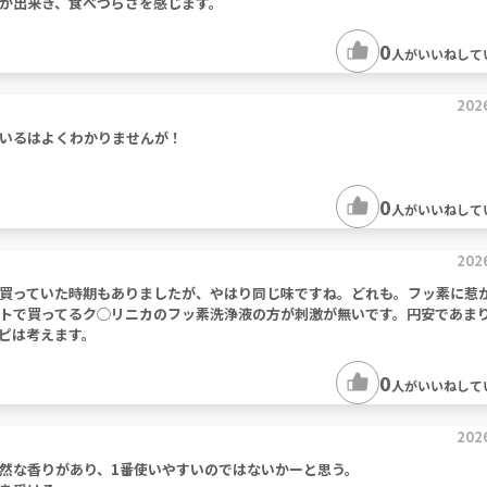
が出来き、食べづらさを感じます。
0
人がいいねして
202
いるはよくわかりませんが！
0
人がいいねして
202
買っていた時期もありましたが、やはり同じ味ですね。どれも。フッ素に惹
トで買ってるク◯リニカのフッ素洗浄液の方が刺激が無いです。円安であま
ピは考えます。
0
人がいいねして
202
然な香りがあり、1番使いやすいのではないかーと思う。