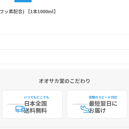
素配合) 【1本1000ml】
オオサカ堂のこだわり
いつでもどこでも
信頼のスピード対応
日本全国
最短
翌日に
送料無料
お届け