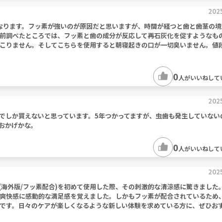
202
なります。フッ素が強いのが原因だと思いますが、時間が経つと歯と歯茎の境
前調べたところでは、フッ素と歯の成分が反応して再石灰化を促すようなも
こりません。そしてこちらを使用すると朝寝起きの口が一切臭いません。値
0
人がいいねして
202
でしか買えないと思っています。5年つかってますが、虫歯も発生していない
おかげかな。
0
人がいいねして
202
(海外版/フッ素配合)を初めて使用した際、その刺激的な清涼感に驚きました
爽快感に感動的な満足感を覚えました。しかもフッ素が配合されているため
です。日々のケアが楽しくなるような新しい体験を求めている方に、ぜひお