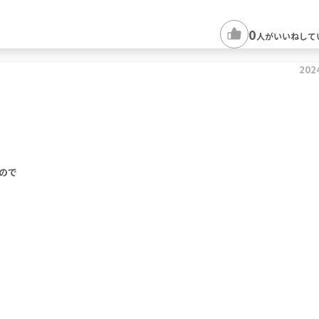
0
人がいいねして
202
ので