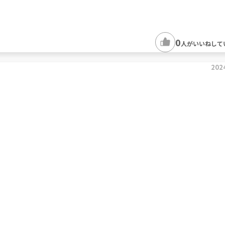
0
人がいいねして
202