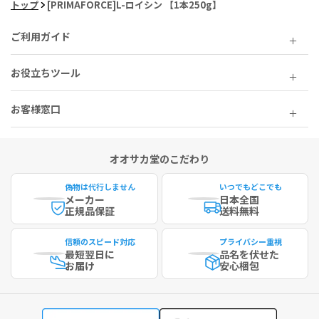
トップ
[PRIMAFORCE]L-ロイシン 【1本250g】
ご利用ガイド
お役立ちツール
お客様窓口
オオサカ堂のこだわり
偽物は代行しません
いつでもどこでも
メーカー
日本全国
正規品保証
送料無料
信頼のスピード対応
プライバシー重視
最短
翌日に
品名を伏せた
お届け
安心梱包