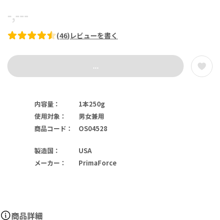
-,---
(
46
)
レビューを書く
...
内容量
：
1本250g
使用対象
：
男女兼用
商品コード
：
OS04528
製造国
：
USA
メーカー
：
PrimaForce
商品詳細