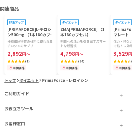
関連商品
プレゼントキャンペーン対象
プレゼントキャンペーン対象
プレゼントキ
印象アップ
ダイエット
ダイエット
[PRIMAFORCE]L-チロシ
ZMA[PRIMAFORCE] 【1
[PrimaF
ン500mg 【1本180カプセ
本180カプセル】
マレート 【
ル】
神経伝達物質の材料に使われる
明日への活力を引き出すスマー
体力・持久
チロシンのサプリ
トな新習慣
で筋トレ効率
2,892
4,798
3,529
円
～
円
～
(
1
)
(
84
)
同梱価格
同梱価格
同梱価格
トップ
ダイエット
PrimaForce・L-ロイシン
ご利用ガイド
お役立ちツール
お客様窓口