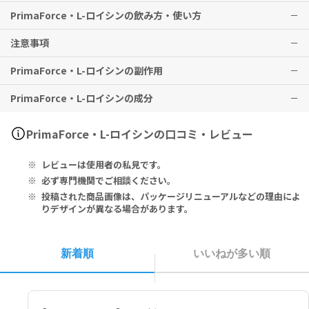
PrimaForce・L-ロイシンの飲み方・使い方
筋力アップや筋肉強度を高めるサポートをします。
注意事項
※有用性には個人差がありますことを予めご了承ください。
1スクープ（5g）を目安に、運動前にお召し上がりください。
※メーカー推奨摂取期間として
3ヶ月以上の継続摂取を推奨
しており
PrimaForce・L-ロイシンの副作用
ます。
18歳以下の方は、本品を摂取しないでください。
妊娠中・妊娠の可能性のある方・授乳中の方は、本品を摂取しないで
PrimaForce・L-ロイシンの成分
ください。
特に副作用は報告されておりませんが、異常を感じた際はただちに使
子供の手の届かないところに保管してください。
用を中止し、医師の診察をお受けください。
直射日光の当たらない涼しい場所に保管してください。
Serving Size 1 Scoop (5g):
PrimaForce・L-ロイシンの口コミ・レビュー
L-Leucine 5g
レビューは使用者の私見です。
1スクープ（5g）あたり：
L-ロイシン 5g
必ず専門機関でご相談ください。
投稿された商品画像は、パッケージリニューアルなどの理由によ
りデザインが異なる場合があります。
新着順
いいねが多い順