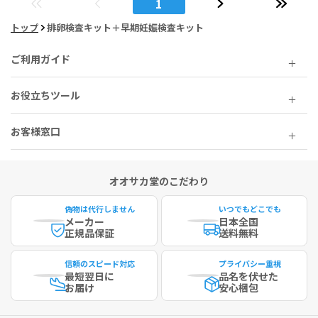
1
トップ
排卵検査キット＋早期妊娠検査キット
ご利用ガイド
お役立ちツール
お客様窓口
オオサカ堂のこだわり
偽物は代行しません
いつでもどこでも
メーカー
日本全国
正規品保証
送料無料
信頼のスピード対応
プライバシー重視
最短
翌日に
品名を伏せた
お届け
安心梱包