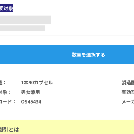
便対象
数量を選択する
量
：
1本90カプセル
製造
対象
：
男女兼用
有効
コード
：
OS45434
メー
割引とは