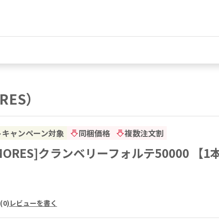
RES）
トキャンペーン対象
同梱価格
複数注文割
KMORES]クランベリーフォルテ50000 【
(
0
)
レビューを書く