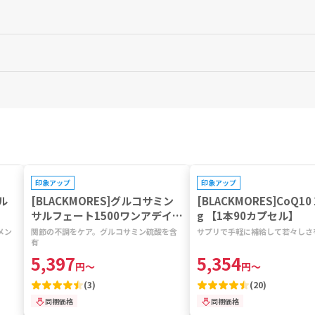
たは、専門家の指示に従ってください。
たは、専門家の指示に従ってください。
を中止し、医師の診察をお受けください。
、使用する前に必ず専門医に相談してください。
 to Fresh Fruit 20 g (20000 mg), Vaccinium Macrocarpon (Cranberry
プレゼントキャンペーン対象
プレゼントキャンペーン対象
印象アップ
印象アップ
ランベリーエキス乾燥濃縮物 60mg(生果実 30g(30000mg)と同等)
ル
[BLACKMORES]グルコサミン
[BLACKMORES]CoQ10
サルフェート1500ワンアデイ
g 【1本90カプセル】
【1本180錠】
メン
関節の不調をケア。グルコサミン硫酸を含
サプリで手軽に補給して若々しさ
有
5,397
5,354
円
～
円
～
(
3
)
(
20
)
同梱価格
同梱価格