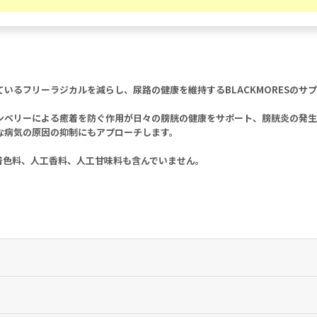
るフリーラジカルを減らし、尿路の健康を維持するBLACKMORESのサプ
ンベリーによる癒着を防ぐ作用が日々の膀胱の健康をサポート、膀胱炎の発生
な病気の原因の抑制にもアプローチします。
着色料、人工香料、人工甘味料も含んでいません。
抑制に働きかけ、抗酸化作用が体内で形成されるフリーラジカルの減少にア