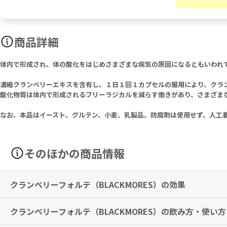
商品詳細
体内で形成され、体の酸化をはじめさまざまな病気の原因になるともいわれてい
濃縮クランベリーエキスを含有し、１日１回１カプセルの服用により、クラ
酸化物質は体内で形成されるフリーラジカルを減らす働きがあり、さまざま
なお、本品はイースト、グルテン、小麦、乳製品、防腐剤は使用せず、人工
そのほかの商品情報
クランベリーフォルテ（BLACKMORES）の効果
クランベリーフォルテ（BLACKMORES）の飲み方・使い方
クランベリーの成分による抗癒着作用が尿路の健康維持と膀胱炎の発生