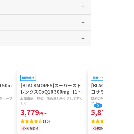
) Ext. Dry Conc. 60 mg Equivalent to Fresh
プレゼントキャンペーン対象
プレゼントキャンペーン対
健康維持
印象アップ
 150m
[BLACKMORES]スーパースト
[BLACKMORES]
レングスCoQ10 300mg 【1本3
コサミン1000 【1本
0カプセル】
をキープ
心臓機能、疲労、肌の年齢をケアして若々
関節の健康維持に有用なグル
しく
プリ
3,779
5,871
円
～
円
～
(
10
)
(
4
)
同梱価格
訳あり特価