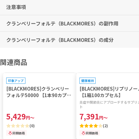
※有用性には個人差がありますことを予めご了承ください。
注意事項
成人の方
尿路の健康維持：
1日1回、1カプセルを目安に食事とともにお召し上がりください。ま
クランベリーフォルテ（BLACKMORES）の副作用
直射日光を避け、乾燥した場所に保管してください。
48時間以上痛みや刺激が続く場合は、医師に相談してください。
膀胱炎の再発予防および抗酸化サポート：
尿中に血液がある場合は、直ちに医師の診察が必要です。
1日1回、2カプセルを目安に食事とともにお召し上がりください。ま
クランベリーフォルテ（BLACKMORES）の成分
特に副作用は報告されておりませんが、異常を感じた際はただちに使用
妊娠中または授乳中の場合は、使用前に医師に相談してください。
持病をお持ちの場合、薬を服用している場合、手術の予定がある場合は
24時間以内に2カプセルを超えて摂取しないようにしてください。
Active Ingredients Per Capsule:
関連商品
Vaccinium Macrocarpon (Cranberry) Juice Dry 400 mg Equivalent
Fruit 30 g (30000 mg).
プレゼントキャンペーン対象
プレゼントキャンペーン対象
１カプセルあたりの有用成分：
印象アップ
健康維持
クランベリー液汁乾燥物 400mg( 生果実 20g(20000mg)と同等)、ク
[BLACKMORES]クランベリー
[BLACKMORES]リプリノー
フォルテ50000 【1本90カプセ
【1箱100カプセル】
ル】
炎症や関節炎にアプローチするサプリ
ト
5,429
7,391
円
～
円
～
(
0
)
(
2
)
同梱価格
同梱価格