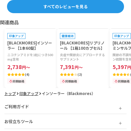
すべてのレビューを見る
関連商品
プレゼントキャンペーン対象
プレゼントキャンペーン対象
プレゼントキ
印象アップ
健康維持
印象アップ
[BLACKMORES]インソー
[BLACKMORES]リプリノ
[BLACK
ラー 【1本60錠】
ール 【1箱100カプセル】
ミンサルフ
ンアデイ 
ニコチンアミドを1粒につき500
炎症や関節炎にアプローチする
関節の不調
mg含有
サプリメント
ン硫酸を含
2,738
7,391
5,397
円
～
円
～
(
4
)
(
2
)
同梱価格
同梱価格
同梱価格
トップ
印象アップ
インソーラー（Blackmores）
ご利用ガイド
お役立ちツール