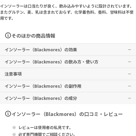
インソーラーは口当たりが良く、飲み込みやすいように設計されています。
またグルテン、麦、乳は含まれておらず、化学着色料、香料、甘味料は不使
用です。
そのほかの商品情報
インソーラー（Blackmores）の効果
インソーラー（Blackmores）の飲み方・使い方
肌の健康やDNAの修復サポートに有用なニコチンアミドを、1粒につ
き500mg含有しています。
注意事項
成人の方
※有用性には個人差がありますことを予めご了承ください。
1日1タブレットを目安に、食後にお召し上がりください。
インソーラー（Blackmores）の副作用
または、専門医の指示に従ってください。
使用前にラベルをよくお読みください。
本品は、多量摂取により疾病が治癒したり、より健康が増進するもの
インソーラー（Blackmores）の成分
ではありません。
特に副作用は報告されておりませんが、異常を感じた際はただちに使
健康な食事に置き換えるためのものではありません。
用を中止し、医師の診察をお受けください。
1日の摂取目安量を必ず守り、過剰な摂取はお控えください。
Nicotinamide (Vitamin B3) 500 mg.
インソーラー（Blackmores）の口コミ・レビュー
妊娠中・妊娠の可能性のある方・授乳中の方は、本品を摂取する前に
必ず医師にご相談ください。
ニコチンアミド（ビタミンB3） 500mg
レビューは使用者の私見です。
持病があるなどでほかの薬を服用している場合は、使用する前に専門
医やかかりつけの医師に相談してください。
必ず専門機関でご相談ください。