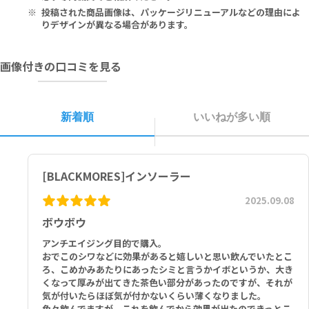
30℃以下の直射日光の当たらない涼しい場所に保管してください。
投稿された商品画像は、パッケージリニューアルなどの理由によ
手術を受ける際、その2週間前までに使用を中止する必要がある製品
りデザインが異なる場合があります。
がございます。
手術を受ける予定がある場合は専門医に相談してください。
画像付きの口コミを見る
新着順
いいねが多い順
[BLACKMORES]インソーラー
2025.09.08
ボウボウ
アンチエイジング目的で購入。
おでこのシワなどに効果があると嬉しいと思い飲んでいたとこ
ろ、こめかみあたりにあったシミと言うかイボというか、大き
くなって厚みが出てきた茶色い部分があったのですが、それが
気が付いたらほぼ気が付かないくらい薄くなりました。
色々飲んでますが、これを飲んでから効果が出たのできっとこ