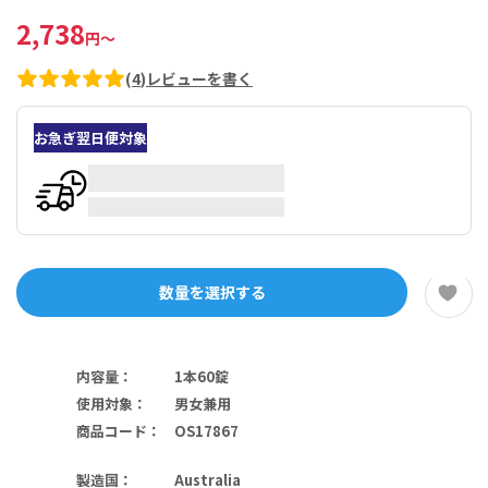
2,738
円
～
(
4
)
レビューを書く
お急ぎ翌日便対象
数量を選択する
内容量
：
1本60錠
使用対象
：
男女兼用
商品コード
：
OS17867
製造国
：
Australia