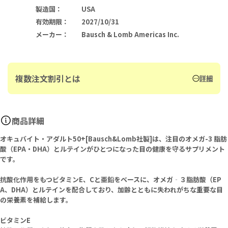
製造国
：
USA
有効期限
：
2027/10/31
メーカー
：
Bausch & Lomb Americas Inc.
複数注文割引とは
詳細
商品詳細
オキュバイト・アダルト50+[Bausch&Lomb社製]は、注目のオメガ-3 脂肪
酸（EPA・DHA）とルテインがひとつになった目の健康を守るサプリメント
です。
抗酸化作用をもつビタミンE、Cと亜鉛をベースに、オメガ‐３脂肪酸（EP
A、DHA）とルテインを配合しており、加齢とともに失われがちな重要な目
の栄養素を補給します。
ビタミンE