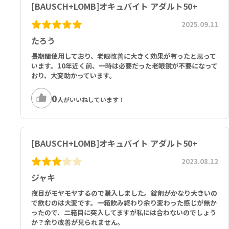
[BAUSCH+LOMB]オキュバイト アダルト50+
3脂肪酸（EPA[エイコサペンタエン酸] 160mg、DHA[ドコサヘキサ
エン酸] 90mg） 250mg、ルテイン（マリーゴールド花エキス） 5m
2025.09.11
g、ゼアキサンチン（マリーゴールド花エキス）** 1mg
たろう
その他の成分：魚油（カタクチイワシ、イワシ由来）、ゼラチン、グ
長期間使用しており、老眼改善に大きく効果が有ったと思って
リセリン、ミザラシミツロウ、二酸化ケイ素、カルミン、カラメル、
います。10年近く前、一時は必要だった老眼鏡が不要になって
天然香料、ダイズレシチン、酸化チタン
おり、大変助かっています。
**パプリカ果実エキス由来の場合があります
0
人がいいねしています！
オキュバイト・アダルト50+【90ソフトジェル】
Serving Size 1 Mini Soft Gel:
Vitamin C (Ascorbic Acid) 150mg, Vitamin D (Cholecalciferol)
30mcg, Vitamin E (D-Alpha Tocopherol) 20mg, Zinc (Zinc Oxid
[BAUSCH+LOMB]オキュバイト アダルト50+
e) 9mg, Copper (Copper Oxide) 1mg, Omega-3 Fatty Acids
[EPA (Eicosapentaenoic Acid) 160mg, DHA (Docosahexaenoic
2023.08.12
Acid) 90mg] 250mg, Lutein (Marigold Flower Extract) 5mg, Z
ジャキ
eaxanthin Isomers (Marigold Flower Extract)** 1mg
夜目がモヤモヤするので購入しました。錠剤がかなり大きいの
Other Ingredients: Fish Oil (From Anchovies, Sardines), Gela
で飲むのは大変です。一箱飲み終わり余り変わった感じが無か
tin, Glycerin, Yellow Beeswax, Silicon Dioxide, Carmine, Cara
ったので、二箱目に突入してますが私には合わないのでしょう
mel, Natural Flavor, Soy Lecithin, Titanium Dioxide.
か？余り改善が見られません。