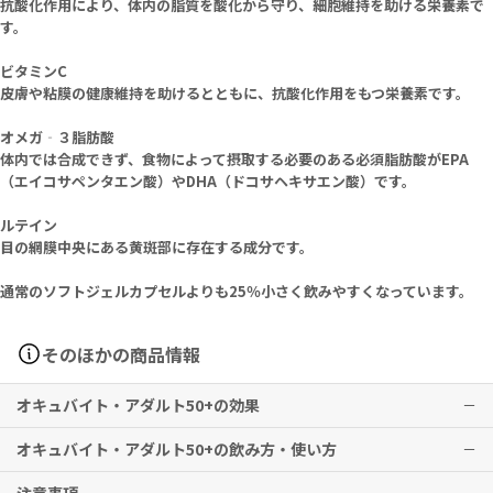
抗酸化作用により、体内の脂質を酸化から守り、細胞維持を助ける栄養素で
す。
ビタミンC
皮膚や粘膜の健康維持を助けるとともに、抗酸化作用をもつ栄養素です。
オメガ‐３脂肪酸
体内では合成できず、食物によって摂取する必要のある必須脂肪酸がEPA
（エイコサペンタエン酸）やDHA（ドコサヘキサエン酸）です。
ルテイン
目の網膜中央にある黄斑部に存在する成分です。
通常のソフトジェルカプセルよりも25％小さく飲みやすくなっています。
そのほかの商品情報
オキュバイト・アダルト50+の効果
オキュバイト・アダルト50+の飲み方・使い方
加齢により失われがちな栄養素を補給し、目の健康を守ります。
※有用性には個人差がありますことを予めご了承ください。
毎日の朝食時、1ソフトジェルを目安にたっぷりの水と共にお召し上