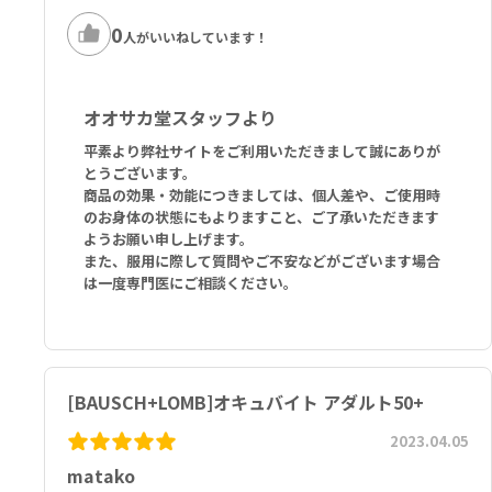
**May be Sourced from Paprika Fruit Extract.
0
人がいいねしています！
1ミニソフトジェルあたり：
ビタミンC（アスコルビン酸） 150mg、ビタミンD（コレカルシフェ
ロール） 30mcg、ビタミンE（D-α トコフェロール） 20mg、亜鉛
オオサカ堂スタッフより
（酸化亜鉛） 9mg、銅（酸化銅） 1mg、オメガ3脂肪酸[EPA(エイコ
平素より弊社サイトをご利用いただきまして誠にありが
サペンタエン酸) 160mg、DHA(ドコサヘキサエン酸) 90mg] 250m
とうございます。
g、ルテイン（マリーゴールド花エキス） 5mg、ゼアキサンチン異性
商品の効果・効能につきましては、個人差や、ご使用時
体（マリーゴールド花エキス）** 1mg
のお身体の状態にもよりますこと、ご了承いただきます
ようお願い申し上げます。
その他の成分：魚油（アンチョビ、イワシ由来）、ゼラチン、グリセ
また、服用に際して質問やご不安などがございます場合
リン、ミザラシミツロウ、二酸化ケイ素、カルミン、カラメル、天然
は一度専門医にご相談ください。
香料、ダイズレシチン、酸化チタン
**パプリカ果実エキス由来の場合があります
[BAUSCH+LOMB]オキュバイト アダルト50+
2023.04.05
matako