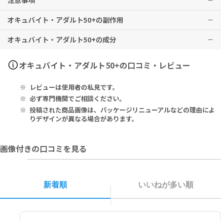
注意事項
※メーカー推奨摂取期間として
がりください。
3ヶ月以上の継続摂取を推奨
しており
オキュバイト・アダルト50+の副作用
ます。
本品は、多量摂取により疾病が治癒したり、より健康が増進するもの
ではありません。1日の摂取目安量を必ず守り、過剰な摂取はお控え
オキュバイト・アダルト50+の成分
ください。
特に副作用は報告されておりませんが、異常を感じた際はただちに使
乳幼児・小児は本品の摂取を避けてください。
用を中止し、医師の診察をお受けください。
妊娠中・妊娠の可能性のある方・授乳中の方は、本品を摂取する前に
オキュバイト・アダルト50+【50ソフトジェル】
オキュバイト・アダルト50+の口コミ・レビュー
必ず医師にご相談ください。
Serving Size 1 Soft Gel (MiniGel):
本品や、含有成分にアレルギーのある方は、使用をお控えください。
Vitamin C (Ascorbic Acid) 150mg, Vitamin E (D-Alpha Tocophe
レビューは使用者の私見です。
薬剤を服用中の方、治療中の方は、本品使用前に必ず医師にご相談く
rol) 20mg, Zinc (Zinc Oxide) 9mg, Copper (Copper Oxide) 1m
ださい。
g, Omega-3 Fatty Acids (160mg EPA, 90mg DHA) 250mg, Lute
必ず専門機関でご相談ください。
子供の手の届かないところに保管してください。
in (Marigold Flower Extract) 5mg, Zeaxanthin (Marigold Flow
投稿された商品画像は、パッケージリニューアルなどの理由によ
室温で保管してください。
er Extract)** 1mg.
りデザインが異なる場合があります。
蓋の内側のシールが破れていたり、剥がれていたりした場合は、使用
をお控えください。
Other Ingredients: Fish Oil (From Anchovies, Sardines), Gela
画像付きの口コミを見る
tin, Glycerin, Yellow Beeswax, Silicon Dioxide, Carmine, Cara
mel, Natural Flavor, Soy Lecithin, Titanium Dioxide.
**May be sourced from paprika fruit extract.
新着順
いいねが多い順
1ソフトジェル（ミニジェル）あたり：
ビタミンC（アスコルビン酸） 150mg、ビタミンE（d-α トコフェロ
ール） 20mg、亜鉛（酸化亜鉛） 9mg、銅（酸化銅） 1mg、オメガ