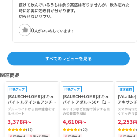
続けて飲んでいるうちは余り実感は有りませんが、飲み忘れた
時に如実に効き目が分かります。
切らせないサプリ。
0
人がいいねしています！
すべてのレビューを見る
関連商品
プレゼントキャンペーン対象
プレゼントキャンペーン対象
プレゼントキ
印象アップ
印象アップ
健康維持
[BAUSCH+LOMB]オキュ
[BAUSCH+LOMB]オキュ
[Vital
バイト ルテイン＆アンチオ
バイト アダルト50+ 【1箱
アキサン
キシダント 【1箱120錠】
90ミニソフトジェル】
【1本120
ブルーライトから目の健康を守
ルテインなど加齢で減少する目
スマホ時代
るサポート
の栄養素を補給
くすっきり
3,378
4,610
2,253
円
～
円
～
(
12
)
(
20
)
同梱価格
訳あり特価
同梱価格
同梱価格