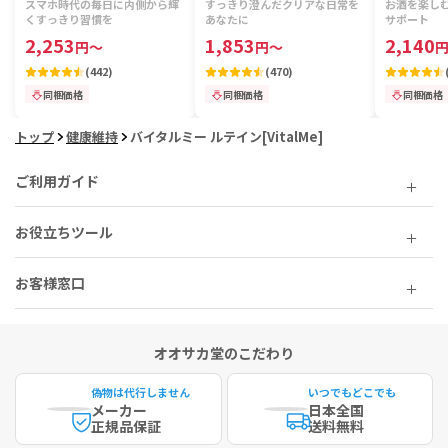
スマホ時代の毎日に内側から輝
すっきり澄んだクリアな日常を
お酒を楽し
くすっきり習慣を
あなたに
サポート
2,253
1,853
2,140
円
～
円
～
(
442
)
(
470
)
同梱価格
同梱価格
同梱価格
トップ
健康維持
バイタルミー ルテイン[VitalMe]
ご利用ガイド
お役立ちツール
お客様窓口
オオサカ堂のこだわり
偽物は代行しません
いつでもどこでも
メーカー
日本全国
正規品保証
送料無料