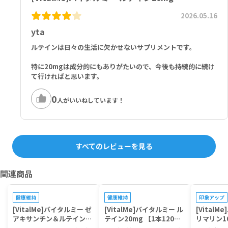
2026.05.16
yta
ルテインは日々の生活に欠かせないサプリメントです。
特に20mgは成分的にもありがたいので、今後も持続的に続け
て行ければと思います。
0
人がいいねしています！
すべてのレビューを見る
関連商品
プレゼントキャンペーン対象
プレゼントキャンペーン対象
プレゼントキ
健康維持
健康維持
印象アップ
[VitalMe]バイタルミー ゼ
[VitalMe]バイタルミー ル
[Vital
アキサンチン＆ルテイン
テイン20mg 【1本120
リマリン10
【1本120錠】
錠】
カプセル