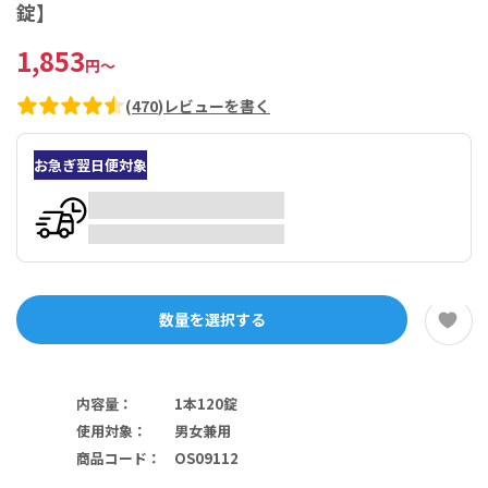
錠】
1,853
円
～
(
470
)
レビューを書く
お急ぎ翌日便対象
数量を選択する
内容量
：
1本120錠
使用対象
：
男女兼用
商品コード
：
OS09112