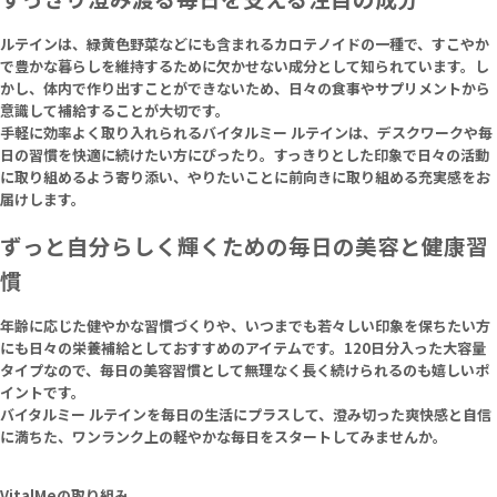
ルテインは、緑黄色野菜などにも含まれるカロテノイドの一種で、すこやか
で豊かな暮らしを維持するために欠かせない成分として知られています。し
かし、体内で作り出すことができないため、日々の食事やサプリメントから
意識して補給することが大切です。
手軽に効率よく取り入れられるバイタルミー ルテインは、デスクワークや毎
日の習慣を快適に続けたい方にぴったり。すっきりとした印象で日々の活動
に取り組めるよう寄り添い、やりたいことに前向きに取り組める充実感をお
届けします。
ずっと自分らしく輝くための毎日の美容と健康習
慣
年齢に応じた健やかな習慣づくりや、いつまでも若々しい印象を保ちたい方
にも日々の栄養補給としておすすめのアイテムです。120日分入った大容量
タイプなので、毎日の美容習慣として無理なく長く続けられるのも嬉しいポ
イントです。
バイタルミー ルテインを毎日の生活にプラスして、澄み切った爽快感と自信
に満ちた、ワンランク上の軽やかな毎日をスタートしてみませんか。
VitalMeの取り組み