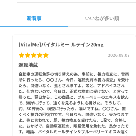
1回あたりの摂取量：1タブレット：ルテイン 20mg
新着順
いいねが多い順
その他の成分：リン酸三カルシウム、変性セルロース、植物性ステア
リン酸類、二酸化ケイ素、ヒドロキシプロピルメチルセルロース、イ
ソマルト、炭酸カルシウム、リボフラビン、中鎖脂肪酸トリグリセリ
ド、三二酸化鉄
[VitalMe]バイタルミー ルテイン20mg
酵母、小麦、乳製品、卵、着色料、香料、砂糖、防腐剤は使用してい
2026.08.07
ません。
逆転地蔵
自動車の運転免許の切り替えの為、事前に、視力検査に、警察
所に行ったら、〇〇さん、今日、運転免許の視力検査」を受け
たら、間違いなく、落とされますよ。等と、アドバイスされ
た。仕方ないので、今日は、正式な検査は受けない。と言って
帰った。翌日から、この商品と、ブルーベリーのエキスを飲ん
で、海岸に行って、遠くを見るように心掛けた。そうして、
約、30日後の、検査に行ったら、凄いですね。〇〇さん、驚
くべく視力の回復力です。今日なら、間違いなく、受かります
よ。等と言われて、即、視力検査を受けたら、1発で、合格し
た。おかげで、自動車運転の、眼鏡使用を免れた。良かったで
す。結論、バイタルミールテイン＆ブルーベリーエキス＆遠く