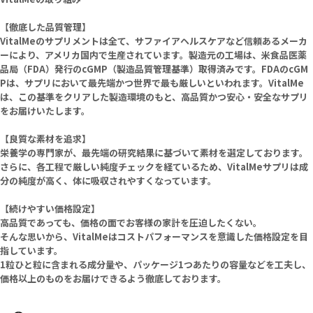
【徹底した品質管理】
VitalMeのサプリメントは全て、サファイアヘルスケアなど信頼あるメーカ
ーにより、アメリカ国内で生産されています。製造元の工場は、米食品医薬
品局（FDA）発行のcGMP（製造品質管理基準）取得済みです。FDAのcGM
Pは、サプリにおいて最先端かつ世界で最も厳しいといわれます。VitalMe
は、この基準をクリアした製造環境のもと、高品質かつ安心・安全なサプリ
をお届けいたします。
【良質な素材を追求】
栄養学の専門家が、最先端の研究結果に基づいて素材を選定しております。
さらに、各工程で厳しい純度チェックを経ているため、VitalMeサプリは成
分の純度が高く、体に吸収されやすくなっています。
【続けやすい価格設定】
高品質であっても、価格の面でお客様の家計を圧迫したくない。
そんな思いから、VitalMeはコストパフォーマンスを意識した価格設定を目
指しています。
1粒ひと粒に含まれる成分量や、パッケージ1つあたりの容量などを工夫し、
価格以上のものをお届けできるよう徹底しております。