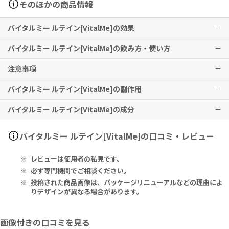
そのほかの商品情報
バイタルミー ルテイン[VitalMe]の効果
バイタルミー ルテイン[VitalMe]の飲み方・使い方
パソコンやスマートフォンを日常的に使う方のクリアで心地よい毎日
と、年齢に応じたすこやかな習慣づくりに役立ちます。
注意事項
1日1粒を目安に、水などと一緒にお召し上がりください。
バイタルミー ルテイン[VitalMe]の副作用
バイタルミーシリーズの製品には、植物由来成分を使用したものが多
く含まれています。
バイタルミー ルテイン[VitalMe]の成分
それらの成分の性質上、サプリメントに色むらや斑点が現れることが
万一体質に合わないと感じた場合は、直ちに使用を中止し、医師にご
ございます。
相談ください。
また、商品の製造時期により、色が多少異なる場合もありますが、品
Serving Size 1 Tablet: Lutein 20mg
バイタルミー ルテイン[VitalMe]の口コミ・レビュー
質に影響するものではございません。
妊娠中・妊娠の可能性のある方・授乳中の方は、本品を摂取する前に
Other Ingredients: Tricalcium Phosphate, Modified Cellulos
レビューは使用者の私見です。
必ず医師にご相談ください。
e, Vegetable Stearates, Silicon Dioxide, Hydroxypropyl Met
薬剤を服用中の方、治療中の方は、本品使用前に必ず医師にご相談く
hylcellulose, Isomalt, Calcium Carbonate, Riboflavin, Mediu
必ず専門機関でご相談ください。
ださい。
m Chain Triglycerides, Iron Oxide Red
投稿された商品画像は、パッケージリニューアルなどの理由によ
室温で保管してください。
りデザインが異なる場合があります。
本品は、疾病の診断・治療・予防を目的としたものではありません。
No yeast, wheat, milk, egg, artificial colors or flavors, adde
d sugar or preservatives.
画像付きの口コミを見る