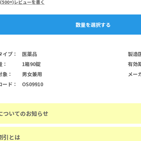
(
500+
)
レビューを書く
数量を選択する
タイプ
：
医薬品
製造
量
：
1箱90錠
有効
対象
：
男女兼用
メー
コード
：
OS09910
についてのお知らせ
割引とは