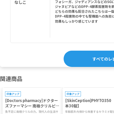
なしこ
フォシーガ、ジャディアンスなどのSG
ジャヌビアなどのDPP-4酵素阻害剤を
どちらの効果も配合されたこちらは一
DPP-4阻害剤の中でも腎機能への負
効果もしっかり感じています
すべてのレ
関連商品
印象アップ
印象アップ
[Doctors pharmacy]ドクター
[SkinCeption]PHYTO350 
ズファーマシー 南極クリルビタ
本30錠】
ミン 【1袋120粒】
魚不足に南極クリルの力。現代人の生活サ
年齢肌を内側から改善するセラミド配