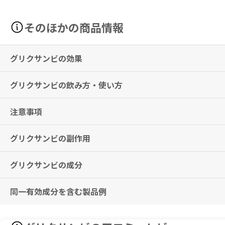
そのほかの商品情報
グリクサンビの効果
グリクサンビの飲み方・使い方
2型糖尿病
ただし、エンパグリフロジン及びリナグリプチンの併用による治療が適
注意事項
通常、成人には1日1回1錠（エンパグリフロジン/リナグリプチンとして1
※効果には個人差がありますことを予めご了承ください。
グリクサンビの副作用
飲み忘れに気付いた際は、思い出したときすぐに服用してください。た
※2回分を一度に服用しないこと。
グリクサンビの成分
尿路感染、膀胱炎、性器感染（外陰部腟炎、外陰部腟カンジダ症、亀頭
肝臓、腎臓、甲状腺疾患などがあれば、医師にお申し出ください。
低血糖が起こることがあります。
低血糖、脱水、ケトアシドーシス、腎盂腎炎、外陰部及び会陰部の壊死
尿路感染、性器感染のあるときは、医師・薬剤師にご相談ください。
同一有効成分を含む製品例
グリクサンビ(Glyxambi)25mg/5mg
ます。
多尿・頻尿のあるときは、医師・薬剤師にご相談ください。
Each Film-Coated Tablet Contains: Empagliflozin 25 mg, Linagl
その他、なにか異変を感じた際は速やかに医師の診察をお受けください
本剤の服用中は、車の運転など危険を伴う機械の操作はしないでくださ
1フィルムコーティング錠中：エンパグリフロジン 25mg、リナグリプチ
トラディアンス配合錠AP（日本ベーリンガーインゲルハイム、日本イ
本剤服用中も必ず食事療法、運動療法を守るように心がけてください。