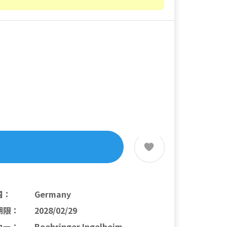
国
：
Germany
期限
：
2028/02/29
カー
：
Boehringer Ingelheim