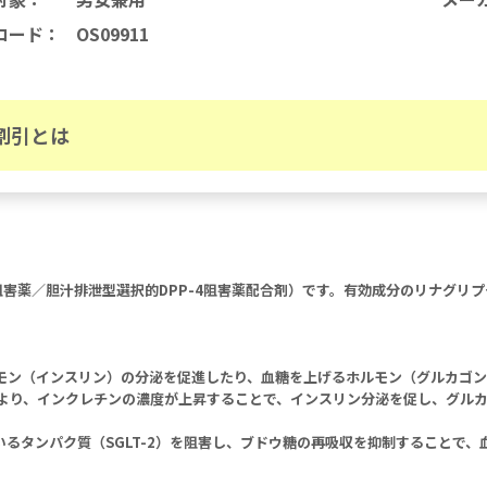
コード
：
OS09911
割引とは
SGLT2阻害薬／胆汁排泄型選択的DPP-4阻害薬配合剤）です。有効成分のリナ
モン（インスリン）の分泌を促進したり、血糖を上げるホルモン（グルカゴン
により、インクレチンの濃度が上昇することで、インスリン分泌を促し、グル
るタンパク質（SGLT-2）を阻害し、ブドウ糖の再吸収を抑制することで