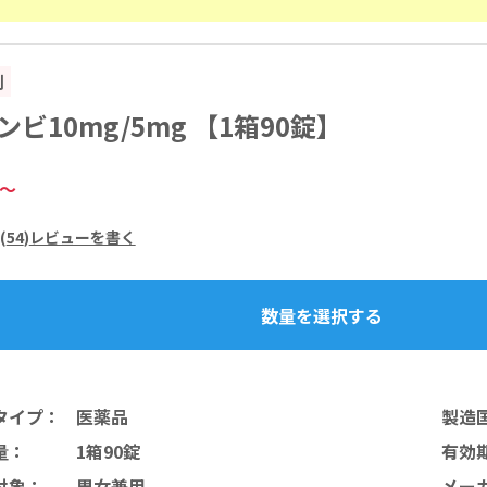
割
ビ10mg/5mg 【1箱90錠】
～
(
54
)
レビューを書く
数量を選択する
タイプ
：
医薬品
製造
量
：
1箱90錠
有効
対象
：
男女兼用
メー