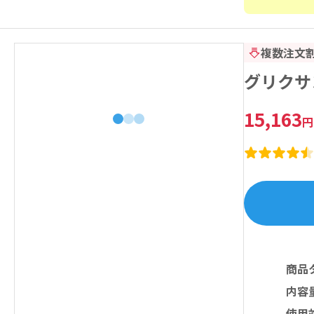
複数注文
グリクサン
15,163
円
商品
内容
使用