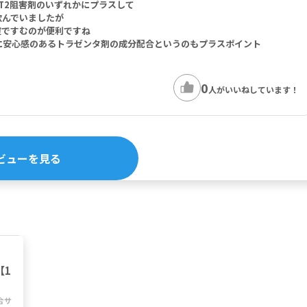
LT2阻害剤のいずれかにプラスして
飲んでいましたが
錠ですむのが便利ですね
担に安心感のあるトラゼンタ剤の成分配合というのもプラスポイント
0
人がいいねしています！
ビューを見る
【1
合サ