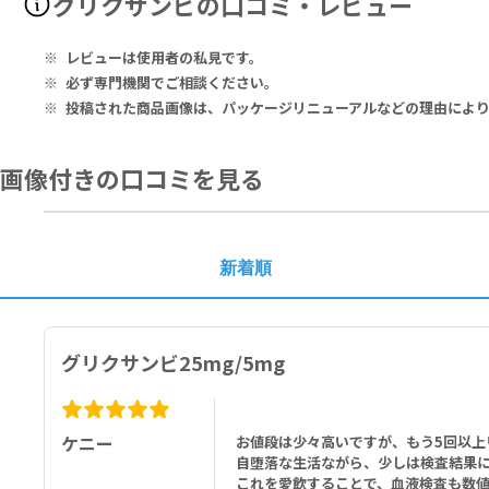
グリクサンビの口コミ・レビュー
血糖、尿糖、腎機能などを定期的に検査してください。
グリクサンビ(Glyxambi)10mg/5mg
Each Film-Coated Tablet Contains: Empagliflozin 10 mg, Linagl
■以下の方は本剤を使用しないでください。
1フィルムコーティング錠中：エンパグリフロジン 10mg、リナグリプチ
レビューは使用者の私見です。
本剤の成分に対し過敏症の既往歴のある方
必ず専門機関でご相談ください。
重症ケトーシス、糖尿病性昏睡又は前昏睡、1型糖尿病の方
投稿された商品画像は、パッケージリニューアルなどの理由によ
重症感染症、手術前後、重篤な外傷のある方
画像付きの口コミを見る
新着順
グリクサンビ25mg/5mg
ケニー
お値段は少々高いですが、もう5回以上
自堕落な生活ながら、少しは検査結果
これを愛飲することで、血液検査も数