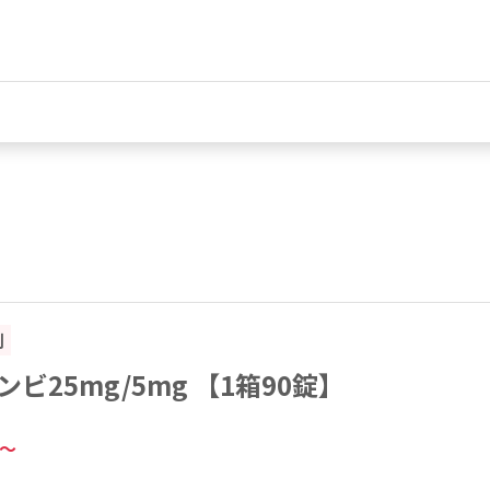
割
ビ25mg/5mg 【1箱90錠】
～