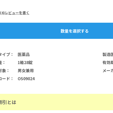
(
4
)
レビューを書く
数量を選択する
タイプ
：
医薬品
製造
量
：
1箱28錠
有効
対象
：
男女兼用
メー
コード
：
OS09024
割引とは