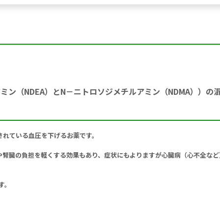
ミン（NDEA）とN－ニトロソジメチルアミン（NDMA））の
されている血圧を下げるお薬です。
や腎臓の負担を軽くする効果もあり、症状にもよりますが心臓病（心不全など
す。