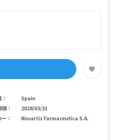
国
：
Spain
期限
：
2028/03/31
カー
：
Novartis Farmaceutica S.A.