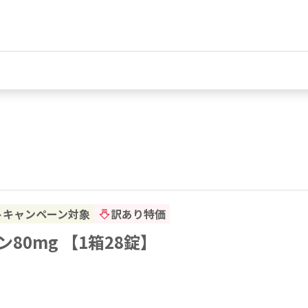
トキャンペーン対象
訳あり特価
80mg 【1箱28錠】