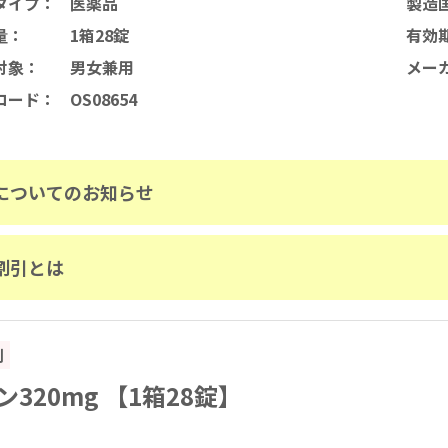
タイプ
：
医薬品
製造
量
：
1箱28錠
有効
対象
：
男女兼用
メー
コード
：
OS08654
についてのお知らせ
割引とは
割
320mg 【1箱28錠】