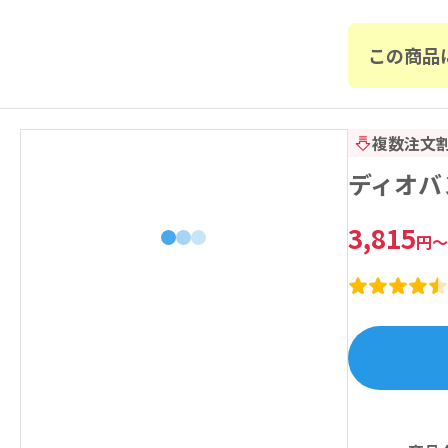
この商品
複数注文
ディオバン
3,815
円
～