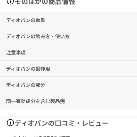
そのほかの商品情報
ディオバンの効果
ディオバンの飲み方・使い方
高血圧症
注意事項
バルサルタンとして40～80mg（80mg錠の場合：0.5～1錠、160m
が、1日160mg（80mg錠の場合：2錠、160mg錠の場合：1錠、32
ディオバンの副作用
飲み忘れに気付いた際は、思い出したときすぐに服用してください。た
■錠剤を分割して服用される際は、下記商品のご利用を推奨いたします
※2回分を一度に服用しないこと。
▶
安全度の高い錠剤カッターをご希望の方には、
ウルトラピルカッター
▶
ピルケース付きで持ち運びたい方には、
ピルカッター
ディオバンの成分
発疹、そう痒、めまい、頭痛、白血球減少、好酸球増多、貧血、低血圧、動
腎臓に障害がある人やコントロール不良の糖尿病の人に、高カリウム血
▶
シンプルな錠剤カッターをご希望の方には、
ブルーピルカッター
昇、血清クレアチニン上昇、血清カリウム値上昇、けん怠感、浮腫、CK
急激な血圧の低下（失神、意識消失など）が現れる場合があります。そ
ださい。
同一有効成分を含む製品例
ディオバン 80
血管浮腫、肝炎、腎不全、高カリウム血症、ショック、失神、意識消失
吐き気、嘔吐、体がだるいなどの症状があらわれた場合には、速やかに
Valsartan 80mg
多形紅斑、天疱瘡、類天疱瘡などの症状が現れる場合があります。
手術を受ける場合は、必ずこの薬を飲んでいることを医師に伝え医師の
バルサルタン 80mg
その他、なにか異変を感じた際は速やかに医師の診察をお受けください
ディオバン（ノバルティスファーマ）、バルサルタン（あすか製薬、ビ
授乳中の人は、授乳を中止してください。
ディオバンの口コミ・レビュー
工業、共和薬品工業、大原薬品工業、日本ケミファ、日本薬品工業、沢
本剤や、本剤含有成分にアレルギーのある方は、使用をお控えください
ディオバン 160
売、日医工、日新製薬、キョーリンリメディオ、ダイト、小林化工、辰
本剤の服用中は、車の運転など危険を伴う機械の操作はしないでくださ
Valsartan 160mg
バルサルタン 160mg