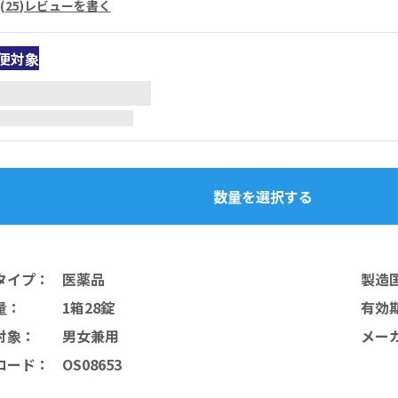
(
25
)
レビューを書く
便対象
数量を選択する
タイプ
：
医薬品
製造
量
：
1箱28錠
有効
対象
：
男女兼用
メー
コード
：
OS08653