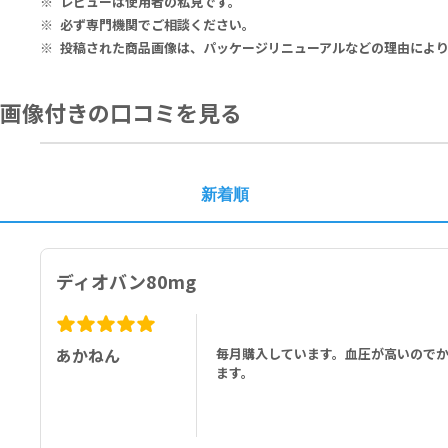
レビューは使用者の私見です。
■以下の方は本剤を使用しないでください。
必ず専門機関でご相談ください。
本剤の成分に対し過敏症の既往歴のある方
ディオバン 320
投稿された商品画像は、パッケージリニューアルなどの理由によ
妊婦又は妊娠している可能性のある方
Valsartan 320mg
アリスキレンを投与中の糖尿病の方（他の降圧治療を行ってもなお血圧
バルサルタン 320mg
画像付きの口コミを見る
新着順
ディオバン80mg
あかねん
毎月購入しています。血圧が高いので
ます。