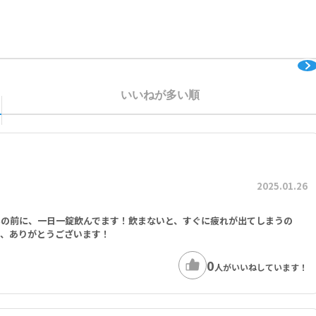
umarate, Nicotinamide, Riboflavin, Sophora Japonica Flower Bud Ex
er Orange (Citrus Aurantium) Fruit Extract, Inositol, Cupric Sulph
con Dioxide), Potassium Iodide.
E 33mg、チアミン 50mg、リボフラビン 40mg、ナイアシン 50mg、パントテ
、鉄 17mg、銅 2mg、ヨウ素 113μg、亜鉛 10mg、マンガン 4mg、コリ
いいねが多い順
10mg
スコルビン酸、酸化Ｍｇ、重酒石酸コリン、dl-α-トコフェロール酢酸エス
グリコール・グラフト共重合体、ポリビニルアルコール）、固結防止剤 (タル
つぼみエキス、シアノコバラミン、酢酸レチノール、塩酸ピリドキシン、酸化
ロイルモノグルタミン酸、固結防止剤 (脂肪酸マグネシウム塩、二酸化ケイ
2025.01.26
事の前に、一日一錠飲んでます！飲まないと、すぐに疲れが出てしまうの
も、ありがとうございます！
0
人がいいねしています！