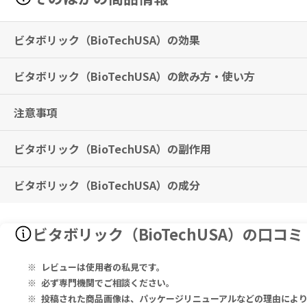
ビタボリック（BioTechUSA）の効果
ビタボリック（BioTechUSA）の飲み方・使い方
エネルギーの産出および、酸化ストレスのケア、肉体疲労の軽減がなど
※有用性には個人差がありますことを予めご了承ください。
注意事項
1回1粒を目安に、朝の時間にお召し上がりください。
※メーカー推奨摂取期間として
3ヶ月以上の継続摂取を推奨
しておりま
ビタボリック（BioTechUSA）の副作用
推奨用量を超える摂取はお控えください。
子どもの手の届かない所に保管してください。
サプリメントは、栄養バランスのとれた食事や健康的な生活の代わりに
ビタボリック（BioTechUSA）の成分
特に副作用は報告されておりませんが、異常を感じた際はただちに使用
Daily Amount 1 Tablet:
ビタボリック（BioTechUSA）の口コ
Vitamin A 1500 μg, Vitamin C 250 mg, Vitamin D 10 μg, Vitamin 
400 μcg, Vitamin B12 200 μg, Calcium 120 mg, Magnesium 100 m
Japonica Extract) 25 mg, Bioflavonoids (from Bitter Orange Ex
レビューは使用者の私見です。
必ず専門機関でご相談ください。
Ingredients: Bulking Agent (Cellulose Gel), Calcium Salts of 
投稿された商品画像は、パッケージリニューアルなどの理由によ
hiamin Mononitrate, D-Pantothenate, Calcium, Coating Materia