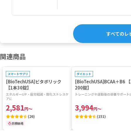
すべてのレ
関連商品
プレゼントキャンペーン対象
プレゼントキャンペーン対象
スマートサプリ
ダイエット
[BioTechUSA]ビタボリック
[BioTechUSA]BCAA＋B6 
【1本30錠】
200錠】
エネルギーUP・疲労軽減・酸化ストレスケ
トレーニングや運動後の栄養サポート
アに
2,581
3,994
円
～
円
～
(
26
)
(
151
)
同梱価格