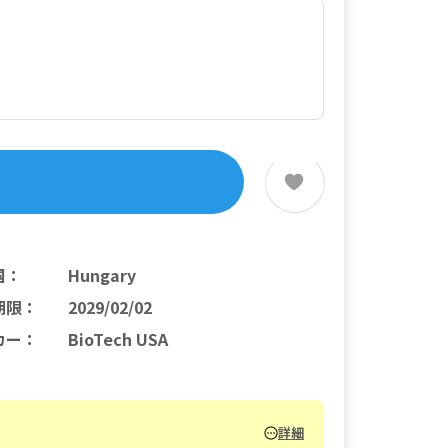
国
：
Hungary
期限
：
2029/02/02
カー
：
BioTech USA
詳細