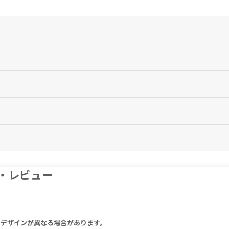
期待できるアスリート向けのサプリメントです。
す。
なるものではありません。
を中止し、医師の診察をお受けください。
ミ・レビュー
E 33 mg, Thiamine 50 mg, Riboflavin 40 mg, Niacin 50 mg, Pantotheni
g, Iron 17 mg, Copper 2 mg, Iodine 113 μg, Zinc 10 mg, Manganese
tract)10 mg, Inositol 10 mg
Orthophosphoric Acid, L-Ascorbic Acid, Magnesium Oxide, Choline B
りデザインが異なる場合があります。
l [Stabilisers (Polyvinyl Alcohol-Polyethylene Glycol-Graft-Co-Pol