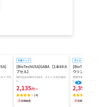
プレゼントキャンペーン対象
プレゼントキャンペーン対
印象アップ
ダイエット
SA]
[BioTechUSA]GABA 【1本60カ
[BioTechUSA]カ
プセル】
ウリン 【1本60カプ
ルタイプの
現代社会の味方GABA。ストレスのお悩み
燃焼作用や代謝サポート、生
に
に
2,135
2,396
円
～
円
～
(
4
)
(
95
)
同梱価格
同梱価格