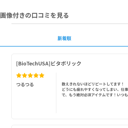
nts (Talc, Mono- and Diglycerides of Fatty Acids)], Ferrous F
ridoxine Hydrochloride, Zinc Oxide, Manganese Sulphate, Bitt
画像付きの口コミを見る
Acid, Anti-Caking Agents (Magnesium Salts of Fatty Acids, Sili
1粒あたり：
ビタミンA 1500μg、ビタミンC 250mg、ビタミンD 10μg、ビタミン
g、ビタミンB12 200μg、カルシウム 120mg、マグネシウム 100mg
新着順
ビオフラボノイド（ビターオレンジエキス由来） 10mg、イノシトール 
成分：増粘剤（セルロースゲル）、オルトリン酸のカルシウム塩、L-ア
ウム、コーティング剤［安定剤（ポリビニルアルコール－ポリエチレン
[BioTechUSA]ビタボリック
ル）］、フマル酸第一鉄、ニコチンアミド、リボフラビン、エンジュ花
ジ）果実エキス、イノシトール、硫酸銅、コレカルシフェロール、プテ
つるつる
数えきれないほどリピートしてます！
どうにも疲れやすくなってしまい、仕
で、もう絶対必須アイテムです！いつ