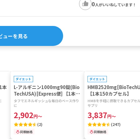
0
人がいいねしています！
ビューを見る
プレゼントキャンペーン対象
プレゼントキャンペーン対象
NEW
ダイエット
ダイエット
【1本
L-アルギニン1000mg90錠(Bio
HMB2520mg[BioTechU
TechUSA)[Express便] 【1本90
【1本150カプセル】
カプセル】
に
タフでエネルギッシュな毎日のベース作り
HMBを手軽に摂取できるカプセ
に
サプリ
2,902
3,837
円
～
円
～
(
2
)
(
247
)
同梱価格
同梱価格