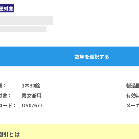
便対象
数量を選択する
量
：
1本30錠
製造
対象
：
男女兼用
有効
コード
：
OS07677
メー
割引とは