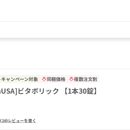
トキャンペーン対象
同梱価格
複数注文割
echUSA]ビタボリック 【1本30錠】
(
26
)
レビューを書く