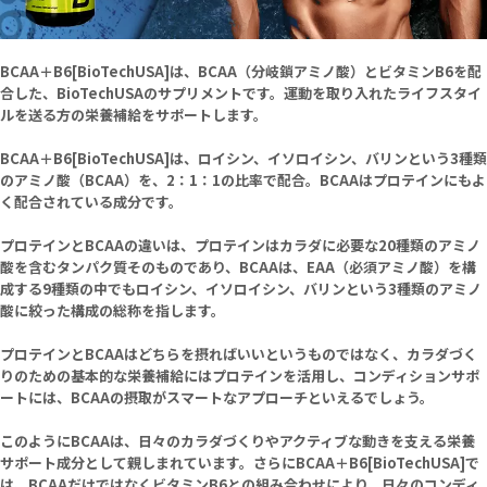
BCAA＋B6[BioTechUSA]は、BCAA（分岐鎖アミノ酸）とビタミンB6を配
合した、BioTechUSAのサプリメントです。運動を取り入れたライフスタイ
ルを送る方の栄養補給をサポートします。
BCAA＋B6[BioTechUSA]は、
ロイシン、イソロイシン、バリンという3種類
のアミノ酸（BCAA）を、2：1：1の比率で配合。
BCAAはプロテインにもよ
く配合されている成分です。
プロテインとBCAAの違いは、プロテインはカラダに必要な20種類のアミノ
酸を含むタンパク質そのものであり、BCAAは、
EAA（必須アミノ酸）を構
成する9種類の中でもロイシン、イソロイシン、バリンという3種類のアミノ
酸に絞った構成の総称
を指します。
プロテインとBCAAはどちらを摂ればいいというものではなく、カラダづく
りのための基本的な栄養補給にはプロテインを活用し、コンディションサポ
ートには、BCAAの摂取がスマートなアプローチといえるでしょう。
このようにBCAAは、日々のカラダづくりやアクティブな動きを支える栄養
サポート成分として親しまれています。さらにBCAA＋B6[BioTechUSA]で
は、BCAAだけではなくビタミンB6との組み合わせにより、日々のコンディ