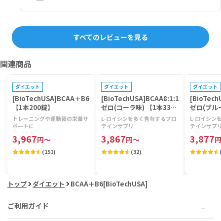
すべてのレビューを見る
関連商品
プレゼントキャンペーン対象
プレゼントキャンペーン対象
プレゼントキ
ダイエット
ダイエット
ダイエット
[BioTechUSA]BCAA＋B6
[BioTechUSA]BCAA8:1:1
[BioTech
【1本200錠】
ゼロ(コーラ味) 【1本33回
ゼロ(ブル
分】
【1本33
トレーニングや運動後の栄養サ
L-ロイシンを多く含有するプロ
L-ロイシン
ポートに
テインサプリ
テインサプ
3,967
3,867
3,877
円
～
円
～
(
151
)
(
32
)
トップ
ダイエット
BCAA＋B6[BioTechUSA]
ご利用ガイド