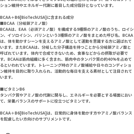
ション維持やエネルギー代謝に着目した成分設計となっています。
BCAA＋B6[BioTechUSA]に含まれる成分
■BCAA（分岐鎖アミノ酸）
BCAAは、EAA（必須アミノ酸）を構成する9種類のアミノ酸のうち、ロイシ
ン、イソロイシン、バリンという3種類のアミノ酸をまとめた呼び名。BCAA
は、体を動かすシーンを支えるアミノ酸として運動を意識する方に選ばれて
います。またBCAAは、分岐した分子構造を持つことから分岐鎖アミノ酸と
呼ばれています。体内で合成できないため、食事などからの摂取が必要で
す。BCAAは筋肉組織に多く含まれ、筋肉中のタンパク質の約40%を占めて
るといわれています。トレーニング時のアミノ酸補給や日々のコンディショ
ン維持を目的に取り入れられ、活動的な毎日を支える素材として注目されて
います。
■ビタミンB6
タンパク質やアミノ酸の代謝に関与し、エネルギーを必要とする場面におい
て、栄養バランスのサポートに役立つビタミンです。
BCAA＋B6[BioTechUSA]は、日常的に身体を動かす方やアミノ酸バランス
を配慮したい方向けのサプリメントです。