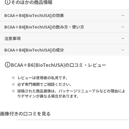
そのほかの商品情報
BCAA＋B6[BioTechUSA]の効果
BCAA＋B6[BioTechUSA]の飲み方・使い方
運動習慣のある方のアクティブなライフスタイルをサポートします。
注意事項
※有用性には個人差がありますことを予めご了承ください。
1日に4タブレットを目安にお召し上がりください。
使用例として、2タブレットをトレーニング前に、2タブレットをトレ
BCAA＋B6[BioTechUSA]の成分
ーニング後に召し上がる方もいらっしゃいます。
本品は、多量摂取により疾病が治癒したり、より健康が増進するもの
ではありません。
1日の摂取目安量を必ず守り、過剰な摂取はお控えください。
Daily Amount 2 Servings (2x2 Tablets):
BCAA＋B6[BioTechUSA]の口コミ・レビュー
子供の手の届かないところに保管してください。
BCAA 2:1:1 (- of which L-Leucine 2000 mg, - of which L-Isoleu
直射日光の当たらない涼しい場所（5～25℃）に保管してください。
cine 1000 mg, - of which L-Valine 1000 mg) 4000 mg, Vitamin
レビューは使用者の私見です。
B6 1.5 mg
必ず専門機関でご相談ください。
Ingredients: Branched Chain Amino Acids Granular 56% (L-Le
投稿された商品画像は、パッケージリニューアルなどの理由によ
ucine 28%, L-Isoleucine 14%, L-Valine 14%), Bulking Agent (C
りデザインが異なる場合があります。
ellulose Gel), Anti-Caking Agents (Calcium Phosphates, Mag
nesium Salts Of Fatty Acids, Silicon Dioxide), Coating [Stabili
画像付きの口コミを見る
sers (Polyvinyl Alcohol-Polyethylene Glycol-Graft-Co-Polym
er, Polyvinyl Alcohol), Anti-Caking Agents (Talc, Mono- And D
iglycerides of Fatty Acids)], Pyridoxine Hydrochloride.