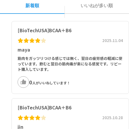
新着順
いいねが多い順
1日あたり2回分（2x2タブレット）：
BCAA 2:1:1（内訳 L-ロイシン 2000 mg、L-イソロイシン 1000 m
g、L-バリン 1000 mg） 4000 mg、ビタミンB6 1.5 mg
[BioTechUSA]BCAA＋B6
配合成分：分岐鎖アミノ酸顆粒 56％（L-ロイシン 28％、L-イソロイ
シン 14％、L-バリン 14％）、膨張剤（セルロースゲル）、固結防止
2025.11.04
剤（リン酸カルシウム、脂肪酸マグネシウム塩、二酸化ケイ素）、コ
ーティング剤[安定剤(ポリビニルアルコール-ポリエチレングリコー
maya
ル-グラフト共重合体、ポリビニルアルコール)、固結防止剤(タルク、
筋肉をガッツリつける感じでは無く、翌日の疲労感の軽減に使
モノ-及びジグリセリン脂肪酸エステル)]、ピリドキシン塩酸塩
っています。飲むと翌日の筋肉痛が楽になる感覚です。リピー
ト購入しています。
0
人がいいねしています！
[BioTechUSA]BCAA＋B6
2025.10.28
jin