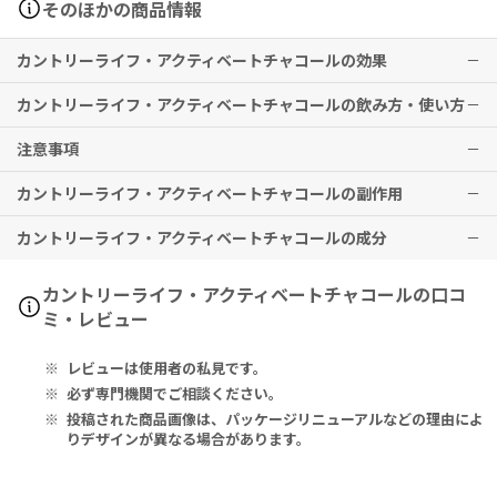
そのほかの商品情報
カントリーライフ・アクティベートチャコールの効果
カントリーライフ・アクティベートチャコールの飲み方・使い方
活性炭が食べ物から出るガスを吸収し、腸内環境を整えて、消化およ
び吸収をサポートします。
注意事項
成人の方は食事の30分前に2粒、食後に2粒を摂取してください。一
※有用性には個人差がありますことを予めご了承ください。
日に12粒を超える量を摂取しないでください。
カントリーライフ・アクティベートチャコールの副作用
本品は、多量摂取により疾病が治癒したり、より健康が増進するもの
ではありません。1日の摂取目安量を必ず守り、過剰な摂取はお控え
カントリーライフ・アクティベートチャコールの成分
ください。
特に副作用は報告されておりませんが、異常を感じた際はただちに使
乳幼児・小児は本品の摂取を避けてください。
用を中止し、医師の診察をお受けください。
妊娠中・妊娠の可能性のある方・授乳中の方は、本品を摂取する前に
Serving Size 2 Capsules:
カントリーライフ・アクティベートチャコールの口コ
必ず医師にご相談ください。
Activated Charcoal 520mg.
ミ・レビュー
本品や、含有成分にアレルギーのある方は、使用をお控えください。
薬剤を服用中の方、治療中の方は、本品使用前に必ず医師にご相談く
Other Ingredients: Hypromellose (vegetarian capsule shell
レビューは使用者の私見です。
ださい。
derived from pine tree cellulose), magnesium stearate.
子供の手の届かないところに保管してください。
Contain tree nuts (coconut).
必ず専門機関でご相談ください。
直射日光の当たらない涼しい場所に保管してください。
投稿された商品画像は、パッケージリニューアルなどの理由によ
2粒あたり：
りデザインが異なる場合があります。
活性炭 520mg