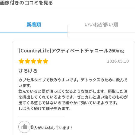
画像付きの口コミを見る
その他の成分：ヒプロメロース（マツノキセルロール由来 植物性カプ
セルシェル）、ステアリン酸Ｍｇ
ナッツ類（ココナツ）を含む。
新着順
いいねが多い順
[CountryLife]アクティベートチャコール260mg
2026.05.10
けろけろ
カプセルタイプで飲みやすいです。デトックスのために飲んで
います。
飲んでいると便が油っぽくなるような気がします。摂取した油
を排出してくれているようです。ゼニカルと違い油そのものが
出てくる感じではないので緩やかに効いているようです。
しばらく続けて様子をみます。
0
人がいいねしています！