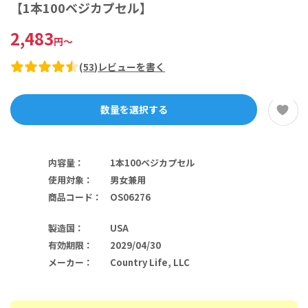
【1本100ベジカプセル】
2,483
円
～
(
53
)
レビューを書く
数量を選択する
内容量
：
1本100ベジカプセル
使用対象
：
男女兼用
商品コード
：
OS06276
製造国
：
USA
有効期限
：
2029/04/30
メーカー
：
Country Life, LLC