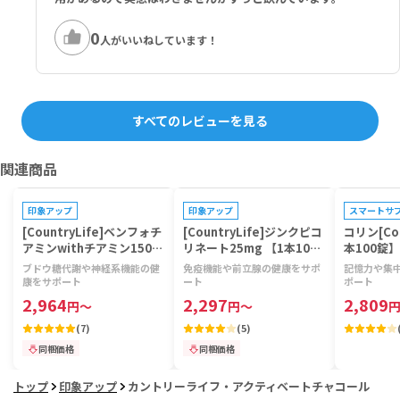
0
人がいいねしています！
すべてのレビューを見る
関連商品
プレゼントキャンペーン対象
プレゼントキャンペーン対象
プレゼントキ
印象アップ
印象アップ
スマートサ
[CountryLife]ベンフォチ
[CountryLife]ジンクピコ
コリン[Cou
アミンwithチアミン150m
リネート25mg 【1本100
本100錠】
g 【1本60ベジカプセル】
錠】
ブドウ糖代謝や神経系機能の健
免疫機能や前立腺の健康をサポ
記憶力や集
康をサポート
ート
ポート
2,964
2,297
2,809
円
～
円
～
(
7
)
(
5
)
同梱価格
同梱価格
トップ
印象アップ
カントリーライフ・アクティベートチャコール