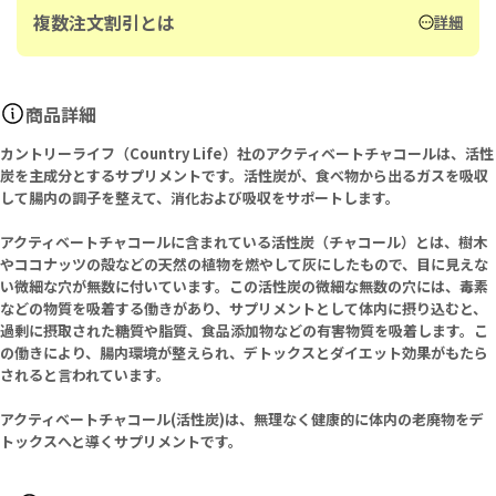
複数注文割引とは
詳細
商品詳細
カントリーライフ（Country Life）社のアクティベートチャコールは、活性
炭を主成分とするサプリメントです。活性炭が、食べ物から出るガスを吸収
して腸内の調子を整えて、消化および吸収をサポートします。
アクティベートチャコールに含まれている活性炭（チャコール）とは、樹木
やココナッツの殻などの天然の植物を燃やして灰にしたもので、目に見えな
い微細な穴が無数に付いています。この活性炭の微細な無数の穴には、毒素
などの物質を吸着する働きがあり、サプリメントとして体内に摂り込むと、
過剰に摂取された糖質や脂質、食品添加物などの有害物質を吸着します。こ
の働きにより、腸内環境が整えられ、デトックスとダイエット効果がもたら
されると言われています。
アクティベートチャコール(活性炭)は、無理なく健康的に体内の老廃物をデ
トックスへと導くサプリメントです。