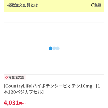
複数注文割引とは
詳細
複数注文割
[CountryLife]ハイポテンシービオチン10mg 【1
本120ベジカプセル】
4,031
円
～