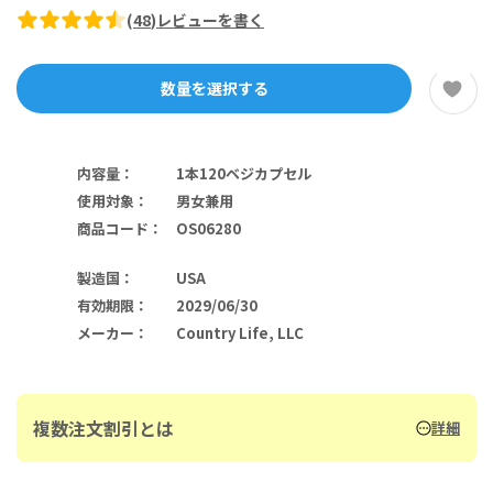
(
48
)
レビューを書く
数量を選択する
内容量
：
1本120ベジカプセル
使用対象
：
男女兼用
商品コード
：
OS06280
製造国
：
USA
有効期限
：
2029/06/30
メーカー
：
Country Life, LLC
複数注文割引とは
詳細