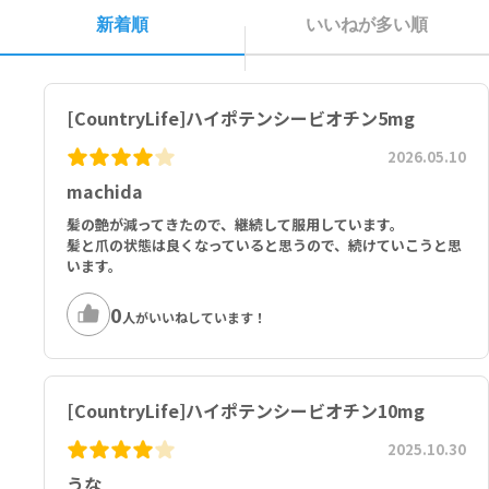
Biotin (as d-Biotin) 10,000 mcg (10mg)
新着順
いいねが多い順
Other Ingredients: Cellulose, Cellulose (Capsule Shell).
1カプセルあたり：
[CountryLife]ハイポテンシービオチン5mg
ビオチン（d-ビオチン） 10,000mcg(10mg)
2026.05.10
その他の成分：セルロース、セルロース（カプセル被包材）
machida
髪の艶が減ってきたので、継続して服用しています。
髪と爪の状態は良くなっていると思うので、続けていこうと思
います。
0
人がいいねしています！
[CountryLife]ハイポテンシービオチン10mg
2025.10.30
うな