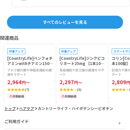
すべてのレビューを見る
関連商品
プレゼントキャンペーン対象
プレゼントキャンペーン対象
プレゼントキ
印象アップ
印象アップ
スマートサ
[CountryLife]ベンフォチ
[CountryLife]ジンクピコ
コリン[Cou
アミンwithチアミン150m
リネート25mg 【1本100
本100錠】
g 【1本60ベジカプセル】
錠】
ブドウ糖代謝や神経系機能の健
免疫機能や前立腺の健康をサポ
記憶力や集
康をサポート
ート
ポート
2,964
2,297
2,809
円
～
円
～
(
7
)
(
5
)
同梱価格
同梱価格
トップ
ヘアケア
カントリーライフ・ハイポテンシービオチン
ご利用ガイド