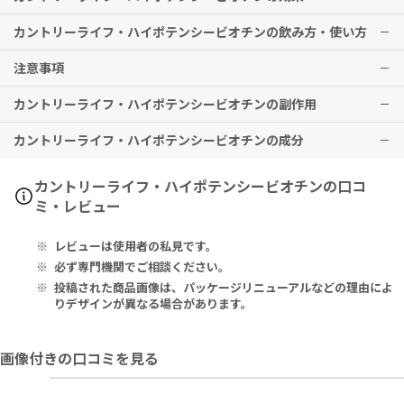
カントリーライフ・ハイポテンシービオチンの飲み方・使い方
皮膚や髪の毛、爪などの健康サポート、糖質の代謝促進及び、アレル
ギー性皮膚炎のケアなどの効果が期待できます。
注意事項
1日1カプセルを、食事の際にお召し上がりください。
※有用性には個人差がありますことを予めご了承ください。
カントリーライフ・ハイポテンシービオチンの副作用
※メーカー推奨摂取期間として
本品は、多量摂取により疾病が治癒したり、より健康が増進するもの
3ヶ月以上の継続摂取を推奨
しており
ます。
ではありません。1日の摂取目安量を必ず守り、過剰な摂取はお控え
カントリーライフ・ハイポテンシービオチンの成分
ください。
特に副作用は報告されておりませんが、異常を感じた際はただちに使
乳幼児・小児は本品の摂取を避けてください。
用を中止し、医師の診察をお受けください。
妊娠中・妊娠の可能性のある方・授乳中の方は、本品を摂取する前に
■ハイポテンシービオチン5mg
カントリーライフ・ハイポテンシービオチンの口コ
必ず医師にご相談ください。
Serving Size 1 Capsule:
ミ・レビュー
本品や、含有成分にアレルギーのある方は、使用をお控えください。
Biotin (as d-Biotin) 5000mcg (5mg)
薬剤を服用中の方、治療中の方は、本品使用前に必ず医師にご相談く
レビューは使用者の私見です。
ださい。
Other Ingredients: Cellulose, Hypromellose (Capsule Shell).
子供の手の届かないところに保管してください。
必ず専門機関でご相談ください。
直射日光の当たらない涼しい場所に保管してください。
1カプセルあたり：
投稿された商品画像は、パッケージリニューアルなどの理由によ
ビオチンの多量摂取は、疾病等の検査結果に影響を与える場合がござ
ビオチン（d-ビオチン） 5000mcg(5mg)
りデザインが異なる場合があります。
います。検査を受ける予定のある方は、本品使用前に医師にご相談く
ださい。
その他の成分：セルロース、ヒプロメロース（カプセル被包材）
画像付きの口コミを見る
■ハイポテンシービオチン10mg
Serving Size 1 Capsule: