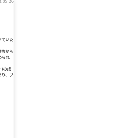
2.05.26
いていた
恐怖から
められ
)の成
あり、プ