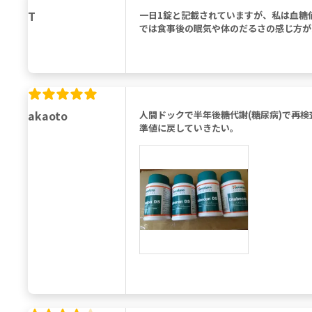
T
一日1錠と記載されていますが、私は血糖
では食事後の眠気や体のだるさの感じ方が
akaoto
人間ドックで半年後糖代謝(糖尿病)で再検
準値に戻していきたい。