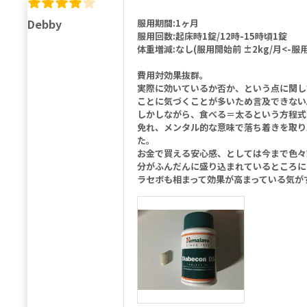
Debby
服用期間:1ヶ月
服用回数:起床時1錠/12時-15時頃1錠
体重増減:なし(服用開始前 ±2kg/月<-服用
費用対効果抜群。
実際に効いているか否か、という点に関し
ことに気づくことが多いため言及できない
しかしながら、食べる＝太るという方程式
免れ、メンタル的な意味で落ち着きを取り
た。
お金で買える安心感、としては今まで色々
分がふんだんに盛り込まれているところに
ラセボも相まって効果が高まっている気が