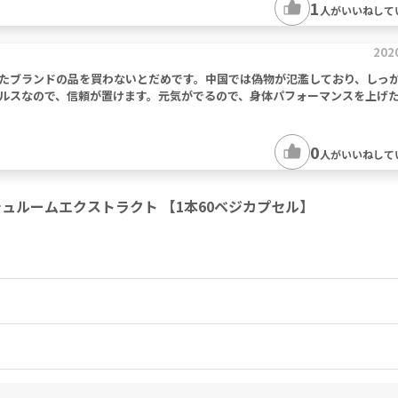
1
人がいいねして
202
たブランドの品を買わないとだめです。中国では偽物が氾濫しており、しっ
ルスなので、信頼が置けます。元気がでるので、身体パフォーマンスを上げ
0
人がいいねして
マッシュルームエクストラクト 【1本60ベジカプセル】