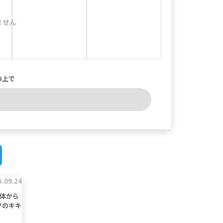
ません
の上で
5.09.24
 体から
クのキキ