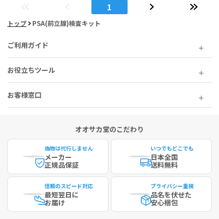
1
トップ
PSA(前立腺)検査キット
ご利用ガイド
お役立ちツール
お客様窓口
オオサカ堂のこだわり
偽物は代行しません
いつでもどこでも
メーカー
日本全国
正規品保証
送料無料
信頼のスピード対応
プライバシー重視
最短
翌日に
品名を伏せた
お届け
安心梱包