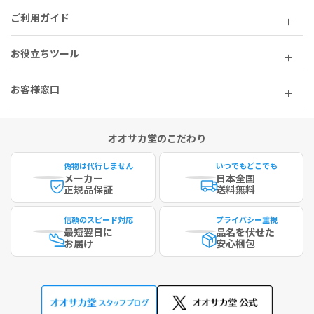
Contains Naturally Occurring Sugars.
ご利用ガイド
20g（1スクープ）あたり：
タンパク質 [乾燥タンパク質 15g分] 14g、イヌリン 620mg、塩化物
お役立ちツール
80mg、L-ロイシン(e) (**BCAA、タンパク質の天然供給源) 1662m
g、L-バリン(e) (**BCAA、タンパク質の天然供給源) 984mg、L-イ
ソロイシン (**BCAA、タンパク質の天然供給源) 1014mg
お客様窓口
**BCAAは、ロイシン、イソロイシン、バリンの3つのアミノ酸を指
し、牛乳のタンパク質に含まれています。
オオサカ堂のこだわり
成分：ホエイタンパク 91.8% [ホエイタンパクエキス (乳を含む)、ホ
エイプロテインアイソレート (乳を含む)、乳化剤：ヒマワリレシチ
偽物は代行しません
いつでもどこでも
ン]、イヌリン、香料、増粘剤：E412、E415、塩化Ｋ、固結防止剤：
メーカー
日本全国
E551、着色料：E141、甘味料：E955
正規品保証
送料無料
天然の糖類を含んでいます。
信頼のスピード対応
プライバシー重視
最短
翌日に
品名を伏せた
お届け
安心梱包