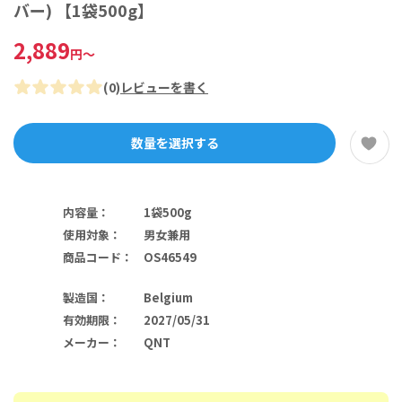
バー) 【1袋500g】
2,889
円
～
(
0
)
レビューを書く
数量を選択する
内容量
：
1袋500g
使用対象
：
男女兼用
商品コード
：
OS46549
製造国
：
Belgium
有効期限
：
2027/05/31
メーカー
：
QNT