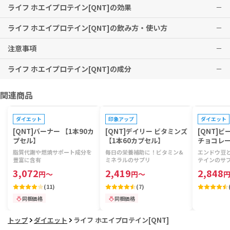
ライフ ホエイプロテイン[QNT]の効果
ライフ ホエイプロテイン[QNT]の飲み方・使い方
筋肉をサポートします。
注意事項
※有用性には個人差がありますことを予めご了承ください。
1日2回、200mlの冷水または無脂肪乳と混ぜて、15秒間シェイカーで
よく振ってからお召し上がりください。
ライフ ホエイプロテイン[QNT]の成分
小児の手の届かない場所に保管してください。
Serving Size 20g (1 Heaped Scoop):
関連商品
Proteins [-(Proteins) on Dry Matter 15g] 14g, Inuline 620mg,
プレゼントキャンペーン対象
プレゼントキャンペーン対象
プレゼントキ
Chloride 80mg, L-Leucin(e) (**BCAA, Natural Source of Prot
eins) 1662mg, L-Valin(e) (**BCAA, Natural Source of Protein
ダイエット
印象アップ
ダイエット
s) 984mg, L-Isoleucine (**BCAA, Natural Source of Proteins)
[QNT]バーナー 【1本90カ
[QNT]デイリー ビタミンズ
[QNT]
1014mg
プセル】
【1本60カプセル】
チョコレー
袋500g】
**The term BCAA encompasses the 3 amino acids, leucine, is
脂質代謝や燃焼サポート成分を
毎日の栄養補助に！ビタミン&
エンドウ豆
豊富に含有
ミネラルのサプリ
テインのサ
oleucine, and valine, naturally present in milk proteins.
3,072
2,419
2,848
円
～
円
～
Ingredients: Whey Proteins 91.8% [Whey Protein Concentra
(
11
)
(
7
)
te (Contains Milk), Whey Protein Isolate (Contains Milk), Emu
同梱価格
同梱価格
lsifier: Sunflower Lecithin], Inulin, Flavours, Thickening Agen
ts: E412, E415, Potassium Chloride, Anti-Caking Agent: E55
トップ
ダイエット
ライフ ホエイプロテイン[QNT]
1, Colour: E141, Sweetener: E955.