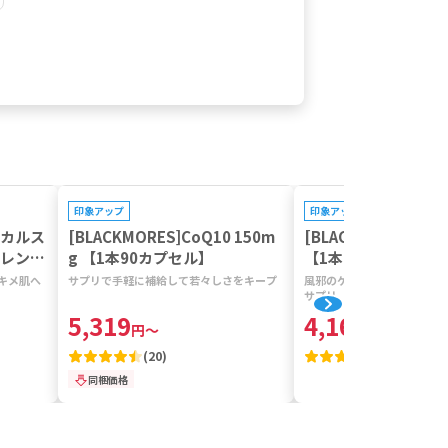
プレゼントキャンペーン対象
プレゼントキャンペーン対
印象アップ
印象アップ
ィカルス
[BLACKMORES]CoQ10 150m
[BLACKMORES]バイ
クレンザ
g 【1本90カプセル】
【1本150錠】
キメ肌へ
サプリで手軽に補給して若々しさをキープ
風邪のケアになどに有用なビ
サプリ
5,319
4,161
円
～
円
～
(
20
)
(
3
)
同梱価格