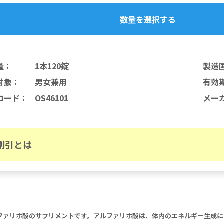
数量を選択する
量
：
1本120錠
製造
対象
：
男女兼用
有効
コード
：
OS46101
メー
割引とは
るアルファリポ酸のサプリメントです。アルファリポ酸は、体内のエネルギー生