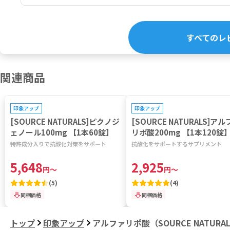
すべてのレ
関連商品
プレゼントキャンペーン対象
プレゼントキャンペーン対象
印象アップ
印象アップ
[SOURCE NATURALS]ピクノジ
[SOURCE NATURALS]ア
ェノール100mg 【1本60錠】
リポ酸200mg 【1本120錠
特許成分入りで抗酸化対策をサポート
抗酸化をサポートするサプリメント
5,648
2,925
円
～
円
～
(
5
)
(
4
)
同梱価格
同梱価格
トップ
印象アップ
アルファリポ酸（SOURCE NATURA