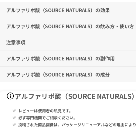
アルファリポ酸（SOURCE NATURALS）の効果
アルファリポ酸（SOURCE NATURALS）の飲み方・使い方
健康維持や年齢に応じた体の活動を支える成分として、毎日の健康管理
※有用性には個人差がありますことを予めご了承ください。
注意事項
食事の有無にかかわらず、1日1タブレットを目安にお召し上がりくだ
最大の作用を得るには、ビタミン B群やマグネシウム、コエンザイムQ
アルファリポ酸（SOURCE NATURALS）の副作用
本品は、多量摂取により疾病が治癒したり、より健康が増進するもので
妊娠中・妊娠の可能性のある方・授乳中の方は、本品を摂取する前に必
子供の手の届かないところに保管してください。
アルファリポ酸（SOURCE NATURALS）の成分
特に副作用は報告されておりませんが、異常を感じた際はただちに使用
酵母、乳製品、卵、グルテン、大豆、小麦のほか、砂糖、デンプン、防
本品は、病気の診断、治療、治癒、予防を目的としたものではありませ
Serving Size 1 Tablet: Calcium (as Dibasic Calcium Phosphate)
アルファリポ酸（SOURCE NATURA
Other Ingredients: Microcrystalline Cellulose, Dibasic Calci
レビューは使用者の私見です。
1タブレットあたり：
必ず専門機関でご相談ください。
カルシウム（リン酸水素カルシウム） 52mg、α-リポ酸 200mg
投稿された商品画像は、パッケージリニューアルなどの理由によ
その他の成分：結晶セルロース、リン酸水素カルシウム、ステアリン酸