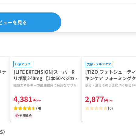
ビューを見る
プレゼントキャンペーン対象
プレゼントキャンペーン対象
印象アップ
美容・スキンケア
ルファ
[LIFE EXTENSION]スーパーR
[TiZO]フォトシューテ
】
リポ酸240mg 【1本60ベジカプ
キンケア フォーミング
セル】
ー 【1本118ml】
細胞エネルギーの健康維持に有用なサプリ
水分・油分そのままに清く明るい
4,381
2,877
円
～
円
～
(
4
)
(
0
)
同梱価格
LS）