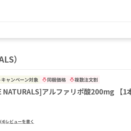
ALS）
トキャンペーン対象
同梱価格
複数注文割
CE NATURALS]アルファリポ酸200mg 【1
(
4
)
レビューを書く