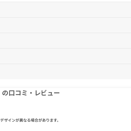
にお役立ていただけます。
さい。
10、アルファリポ酸を栄養プログラムに含めてください。
はありません。1日の摂取目安量を必ず守り、過剰な摂取はお控えください。
ず医師にご相談ください。
を中止し、医師の診察をお受けください。
腐剤、人工着色料、香料、香料は含まれていません。
ん。
 52 mg, Alpha-Lipoic Acid 200 mg
LS）の口コミ・レビュー
um Phosphate, Magnesium Stearate, Silica, Hydroxypropyl Cellulose,
りデザインが異なる場合があります。
Ｍｇ、シリカ、ヒドロキシプロピルセルロース、変性セルロースガム