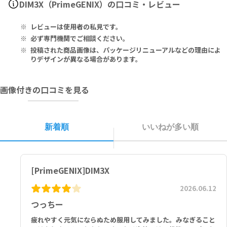
DIM3X（PrimeGENIX）の口コミ・レビュー
涼しい乾燥した場所で保管してください。
cinate) 30IU, DIM 200mg, Astragin 2.5mg, BioPerine 2.5mg.
Other Ingredients: Vegetable Cellulose (Capsule), Maltodex
レビューは使用者の私見です。
trin, Silicon Dioxide, Magnesium Stearate
必ず専門機関でご相談ください。
1カプセル：ビタミンE（コハク酸D-αトコフェロールとして）30IU、
投稿された商品画像は、パッケージリニューアルなどの理由によ
DIM 200mg、アストラギン2.5mg、バイオペリン2.5mg
りデザインが異なる場合があります。
その他の成分：植物性セルロース（カプセル）、マルトデキストリ
ン、二酸化ケイ素、ステアリン酸マグネシウム
画像付きの口コミを見る
新着順
いいねが多い順
[PrimeGENIX]DIM3X
2026.06.12
つっちー
疲れやすく元気にならぬため服用してみました。みなぎること