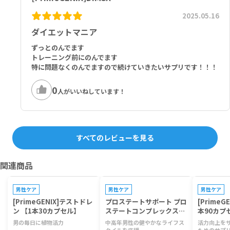
2025.05.16
ダイエットマニア
ずっとのんでます
トレーニング前にのんでます
特に問題なくのんでますので続けていきたいサプリです！！！
0
人がいいねしています！
すべてのレビューを見る
関連商品
プレゼントキャンペーン対象
プレゼントキャンペーン対象
プレゼントキ
男性ケア
男性ケア
男性ケア
[PrimeGENIX]テストドレ
プロステートサポート プロ
[PrimeGE
ン 【1本30カプセル】
ステートコンプレックス・
本90カプ
男性用[PrimeGENIX] 【1
男の毎日に植物活力
中高年男性の健やかなライフス
活力向上を
本60ベジカプセル】