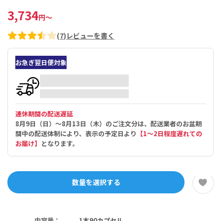
3,734
円
～
(
7
)
レビューを書く
お急ぎ翌日便対象
連休期間の配送遅延
8月9日（日）～8月13日（木）のご注文分は、配送業者のお盆期
間中の配送体制により、表示の予定日より
【1～2日程度遅れての
お届け】
となります。
数量を選択する
内容量
：
1本90カプセル