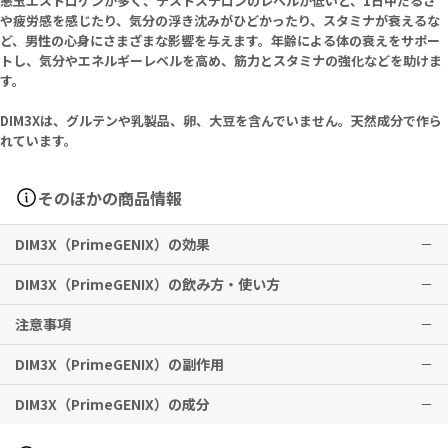
悪玉エストロゲンが多く、テストステロンのレベルが低いと、1日中だるさ
や疲労感を感じたり、気分の浮き沈みがひどかったり、スタミナが衰えるな
ど、男性の心身にさまざまな影響を与えます。年齢による体の衰えをサポー
トし、気分やエネルギーレベルを高め、筋力とスタミナの強化などを助けま
す。
DIM3Xは、グルテンや乳製品、卵、大豆を含んでいません。天然成分で作ら
れています。
そのほかの商品情報
DIM3X（PrimeGENIX）の効果
DIM3X（PrimeGENIX）の飲み方・使い方
男性の活力向上をサポートします。
注意事項
※有用性には個人差がありますことを予めご了承ください。
1日に1～2カプセルを目安に食事と一緒にお飲みください。
※メーカー推奨摂取期間として
毎日の継続的な使用が推奨されます。
3ヶ月以上の継続摂取を推奨
しており
DIM3X（PrimeGENIX）の副作用
ます。
栄養補助食品を始める前に、健康ケアプロバイダーに相談することを
推奨用量を超えないでください。
おすすめします。
妊娠中または授乳中の母親、18歳未満の子供、既知の医療状態を持つ
DIM3X（PrimeGENIX）の成分
個人は、この製品または他の栄養補助食品を使用する前に医師に相談
特に副作用は報告されておりませんが、異常を感じた際はただちに使
する必要があります。
用を中止し、医師の診察をお受けください。
子供の手の届かない場所に保管してください。
Serving Size 1 Capsule: Vitamin E (as D-Alpha Tocopherol Suc