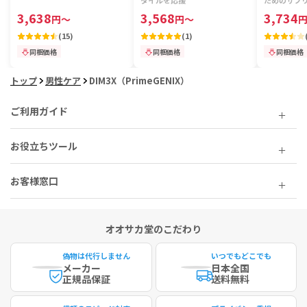
タイルを応援
ためのサプ
3,638
3,568
3,734
円
～
円
～
(
15
)
(
1
)
同梱価格
同梱価格
同梱価格
トップ
男性ケア
DIM3X（PrimeGENIX）
ご利用ガイド
お役立ちツール
お客様窓口
オオサカ堂のこだわり
偽物は代行しません
いつでもどこでも
メーカー
日本全国
正規品保証
送料無料