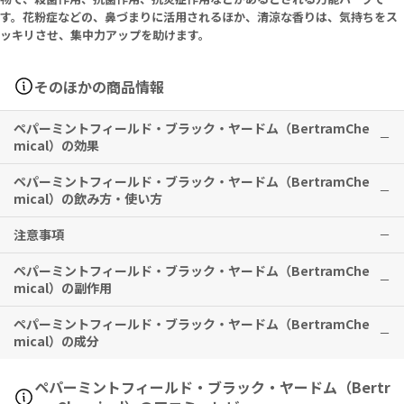
す。花粉症などの、鼻づまりに活用されるほか、清涼な香りは、気持ちをス
ッキリさせ、集中力アップを助けます。
そのほかの商品情報
ペパーミントフィールド・ブラック・ヤードム（BertramChe
mical）の効果
ペパーミントフィールド・ブラック・ヤードム（BertramChe
気分転換をはじめ、頭痛、鼻づまり、車酔いなどの酔い防止、眠気覚
mical）の飲み方・使い方
まし、虫刺されなどへの有用性が期待できます。
注意事項
本品を吸い込むか、または塗布してください。
※有用性には個人差がありますことを予めご了承ください。
ペパーミントフィールド・ブラック・ヤードム（BertramChe
外用専用です。
mical）の副作用
本品は食べないでください。
目元周辺には塗布しないでください。
ペパーミントフィールド・ブラック・ヤードム（BertramChe
特に副作用は報告されておりませんが、異常を感じた際はただちに使
蓋をしっかり閉め、日の当たらない30度以下の場所に保管してくださ
mical）の成分
用を中止し、医師の診察をお受けください。
い。
子供の手の届かないところに保管してください。
Menthol 53.00% w/v, Peppermint Oil 3.00% w/v, Camphor 2.0
ペパーミントフィールド・ブラック・ヤードム（Bertr
0% w/v, Borneol 6.00% w/v, Eucalyptus Oil 14.00% w/v and ot