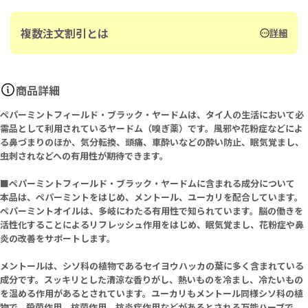
複数注文割引とは
詳細
商品詳細
ペパーミントフィールド・ブラック・ヤードムは、タイ人の生活において必
需品として利用されているヤードム（嗅ぎ薬）です。風邪や花粉症などによ
る鼻づまりのほか、気分転換、頭痛、車酔いなどの酔い防止、眠気覚まし、
虫刺されなどへの有用性が期待できます。
■ペパーミントフィールド・ブラック・ヤードムに含まれる成分について
本品は、ペパーミントをはじめ、メントール、ユーカリを配合しています。
ペパーミントオイルは、多岐にわたる有用性で知られています。脳の働きを
活性化することによるリフレッシュ作用をはじめ、眠気覚まし、花粉症や鼻
炎の改善をサポートします。
メントールは、シソ科の植物であるセイヨウハッカの葉に多く含まれている
成分です。スッキリとした清涼な香りがし、熱いものを冷まし、冷たいもの
を温める作用があるとされています。ユーカリもメントール同様シソ科の植
物で、殺菌作用、抗菌作用、抗炎症作用などがあるとされる万能ハーブで