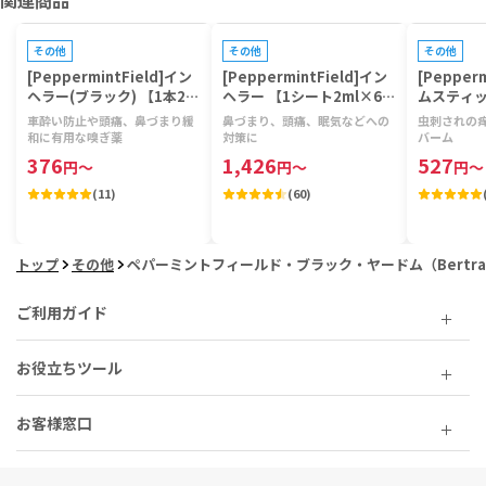
関連商品
その他
その他
その他
[PeppermintField]イン
[PeppermintField]イン
[Pepper
ヘラー(ブラック) 【1本2m
ヘラー 【1シート2ml×6
ムスティッ
l】
本】
車酔い防止や頭痛、鼻づまり緩
鼻づまり、頭痛、眠気などへの
虫刺されの
和に有用な嗅ぎ薬
対策に
バーム
376
1,426
527
円
～
円
～
円
～
(
11
)
(
60
)
トップ
その他
ペパーミントフィールド・ブラック・ヤードム（BertramC
ご利用ガイド
お役立ちツール
お客様窓口