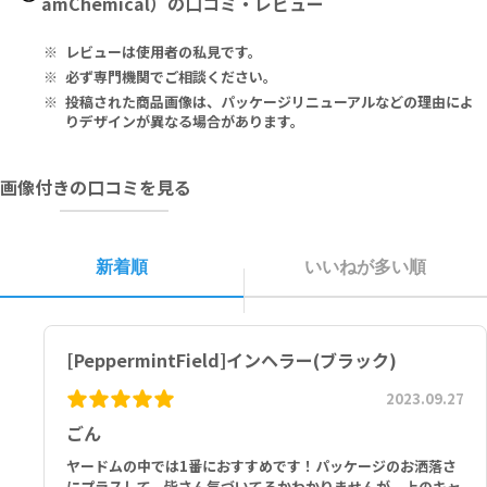
amChemical）の口コミ・レビュー
hers.
レビューは使用者の私見です。
メントール53.00％ w/v、ペパーミントオイル3.00％ w/v、樟脳2.0
0％ w/v、ボルネオール6.00％ w/v、ユーカリ油14.00％ w/vなど
必ず専門機関でご相談ください。
投稿された商品画像は、パッケージリニューアルなどの理由によ
りデザインが異なる場合があります。
画像付きの口コミを見る
新着順
いいねが多い順
[PeppermintField]インヘラー(ブラック)
2023.09.27
ごん
ヤードムの中では1番におすすめです！パッケージのお洒落さ
にプラスして、皆さん気づいてるかわかりませんが、上のキャ