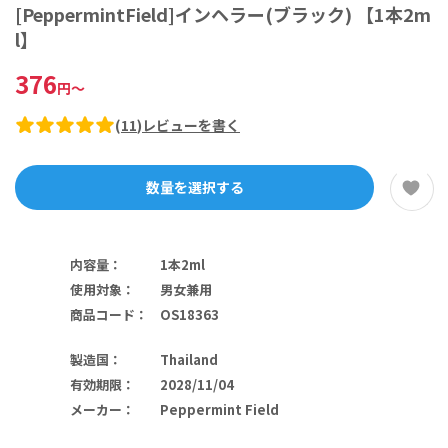
[PeppermintField]インヘラー(ブラック) 【1本2m
l】
376
円
～
(
11
)
レビューを書く
数量を選択する
内容量
：
1本2ml
使用対象
：
男女兼用
商品コード
：
OS18363
製造国
：
Thailand
有効期限
：
2028/11/04
メーカー
：
Peppermint Field