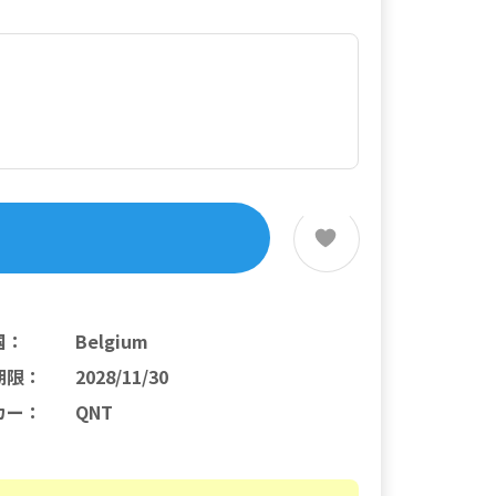
国
：
Belgium
期限
：
2028/11/30
カー
：
QNT