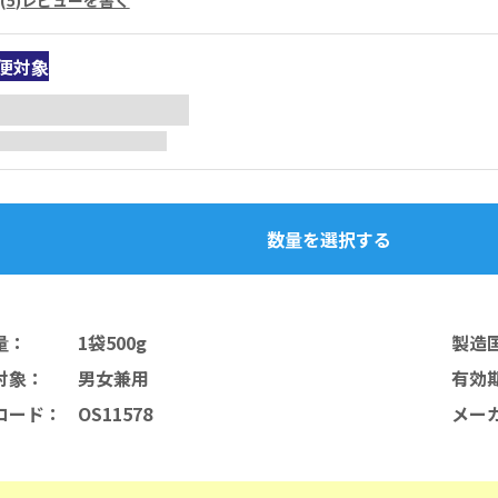
便対象
数量を選択する
量
：
1袋500g
製造
対象
：
男女兼用
有効
コード
：
OS11578
メー