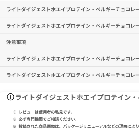
ライトダイジェストホエイプロテイン・ベルギーチョコレー
ライトダイジェストホエイプロテイン・ベルギーチョコレー
ホエイプロテインを摂取できます。
※有用性には個人差がありますことを予めご了承ください。
注意事項
本品2スクープを水またはスキムミルク（200ml）と混ぜてお召上がり
摂取量を超えないようにしてください。
ライトダイジェストホエイプロテイン・ベルギーチョコレー
健康的でバランスの取れた食事の代替となるものではありません。
子供の手の届かない場所に保管してください。
ライトダイジェストホエイプロテイン・ベルギーチョコレー
特に副作用は報告されておりませんが、異常を感じた際はただちに使用
Proteins [(Proteins) on Dry Matter 16g] 14g, Inulin 200 mg, Ch
ライトダイジェストホエイプロテイン・
Ingredients: Whey Proteins 89.9% [Whey Protein Concentrate (
roma Cacao) 6%, Flavour, Thickening Agents: E412, E415, Inul
レビューは使用者の私見です。
タンパク質［（タンパク質）乾物 16g中］14g、イヌリン 200mg、塩化物（
必ず専門機関でご相談ください。
成分：乳タンパク質 89.9％［濃縮乳清タンパク質（乳成分を含む）
投稿された商品画像は、パッケージリニューアルなどの理由によ
E415、イヌリン、塩化K、甘味料：E955。天然甘味料含む。