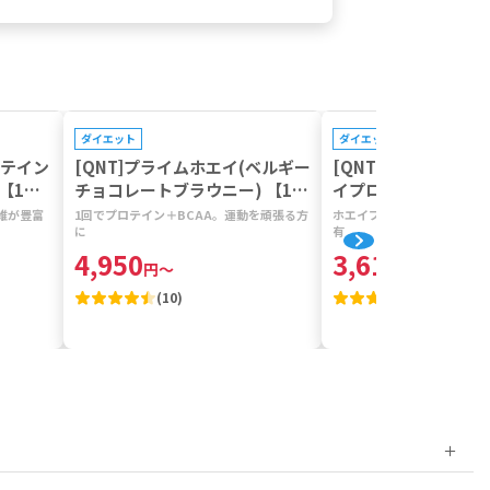
プレゼントキャンペーン対象
プレゼントキャンペーン対
ダイエット
ダイエット
ロテイン
[QNT]プライムホエイ(ベルギー
[QNT]ライトダイ
【1袋5
チョコレートブラウニー) 【1本
イプロテイン(クレー
908g】
レ) 【1袋500g】
維が豊富
1回でプロテイン＋BCAA。運動を頑張る方
ホエイプロテイン、BCAA
に
有
4,950
3,619
円
～
円
～
(
10
)
(
6
)