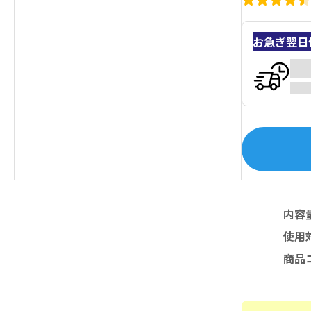
お急ぎ翌日
内容
使用
商品