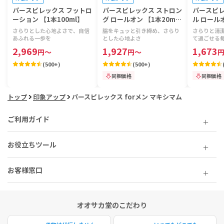
パースピレックス フットロ
パースピレックス ストロン
パースピレ
ーション 【1本100ml】
グ ロールオン 【1本20m
ル ロールオ
l】
l】
さらりとした心地よさで、自信
脇をキュッと引き締め、さらり
さらりと清
あふれる一歩を
とした心地よさ
て過ごせる
2,969
1,927
1,673
円
～
円
～
(
500+
)
(
500+
)
同梱価格
同梱価格
トップ
印象アップ
パースピレックス forメン マキシマム
ご利用ガイド
お役立ちツール
お客様窓口
オオサカ堂のこだわり