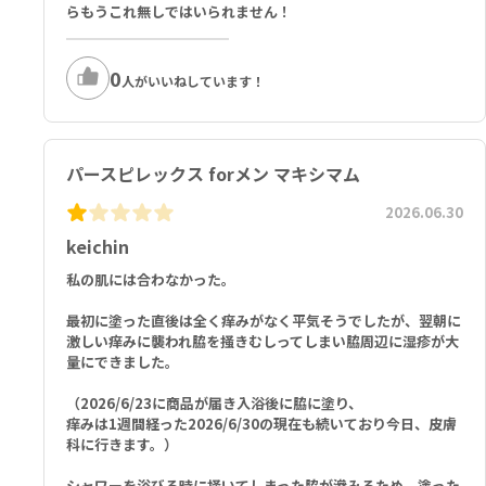
らもうこれ無しではいられません！
0
人がいいねしています！
パースピレックス forメン マキシマム
2026.06.30
keichin
私の肌には合わなかった。
最初に塗った直後は全く痒みがなく平気そうでしたが、翌朝に
激しい痒みに襲われ脇を掻きむしってしまい脇周辺に湿疹が大
量にできました。
（2026/6/23に商品が届き入浴後に脇に塗り、
痒みは1週間経った2026/6/30の現在も続いており今日、皮膚
科に行きます。）
シャワーを浴びる時に掻いてしまった脇が滲みるため、塗った