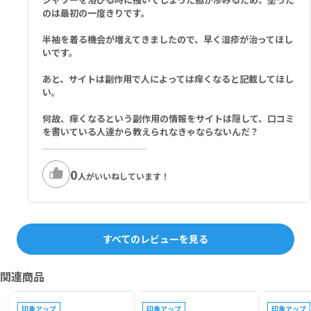
のは最初の一度きりです。
半袖を着る機会が増えてきましたので、早く湿疹が治ってほし
いです。
あと、サイトは副作用で人によっては痒くなると記載してほし
い。
何故、痒くなるという副作用の情報をサイトは隠して、口コミ
を書いている人達から教えられなきゃならないんだ？
0
人がいいねしています！
すべてのレビューを見る
関連商品
プレゼントキャンペーン対象
プレゼントキャンペーン対象
プレゼントキ
印象アップ
印象アップ
印象アップ