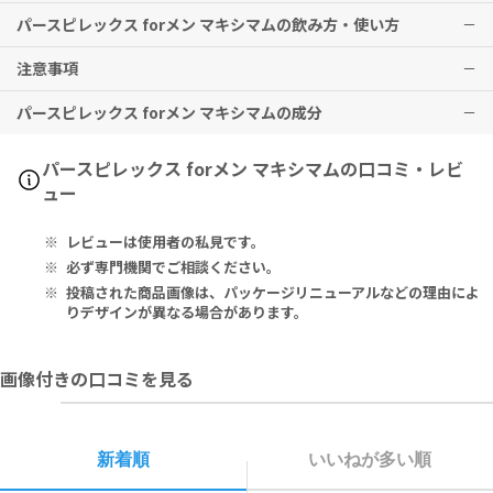
パースピレックス forメン マキシマムの飲み方・使い方
脇のコンディションを整え、清潔感のあるサラサラした肌状態の維持
をサポート
注意事項
1.入浴後、脇の下の水分を拭き取り清潔にした状態で、就寝前に適量
を塗布してください。
パースピレックス forメン マキシマムの成分
2.肌を健やかに保つため、完全に乾いた状態の、荒れのない肌にご使
外用専用です。
用ください。
3.塗布後は完全に乾いてから衣類を着用し、翌朝、塗った部位を濡れ
Alcohol Denat., Aluminum Chloride, PEG-12 Dimethicone
パースピレックス forメン マキシマムの口コミ・レビ
たタオル等で優しく拭き取ってください
ュー
（朝の再塗布は不要です）。
変性アルコール、塩化Ａｌ、ＰＥＧ－１２ジメチコン
※週に1〜2回を目安に、ご自身のコンディションに合わせてお好みの
レビューは使用者の私見です。
ペースでご使用ください。
必ず専門機関でご相談ください。
投稿された商品画像は、パッケージリニューアルなどの理由によ
りデザインが異なる場合があります。
画像付きの口コミを見る
新着順
いいねが多い順