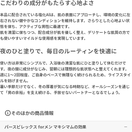
こだわりの成分がもたらす心地よさ
本品に配合されている塩化Alは、肌の表面にアプローチし、環境の変化に左
右されない健やかなコンディションを維持します。さらりとした心地よい状
態を保ち、アクティブな男性に最適です。
肌を清潔に保ちつつ、配合成分が肌を優しく整え、デリケートな肌質の方で
も使いやすいマイルドな使用感を実現しています。
夜のひと塗りで、毎日のルーティンを快適に
使い方は非常にシンプルで、入浴後の清潔な肌にひと塗りして休むだけで
す。夜の間に成分がなじみ、翌朝には理想的な肌状態へと整えてくれます。
週に1〜2回程度、ご自身のペースで無理なく続けられるため、ライフスタイ
ルを妨げません。
暑い季節だけでなく、冬の厚着が気になる時期など、オールシーズンを通じ
て「男の余裕」を支え続ける、手放せないパートナーとなるでしょう。
そのほかの商品情報
パースピレックス forメン マキシマムの効果