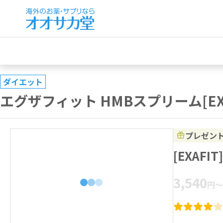
ダイエット
エグザフィット HMBスプリーム[EXA
プレゼン
[EXAF
3,540
円
～