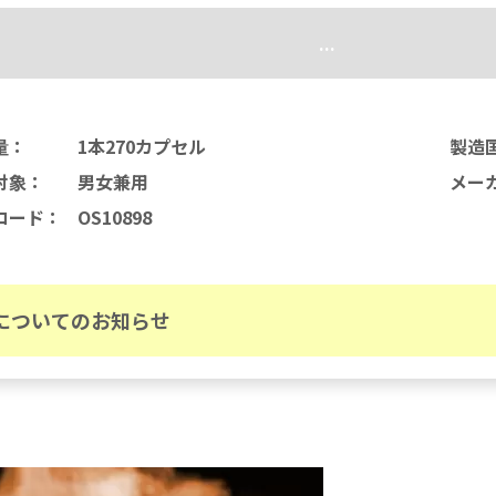
...
量
：
1本270カプセル
製造
対象
：
男女兼用
メー
コード
：
OS10898
についてのお知らせ