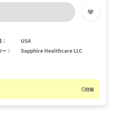
国
：
USA
カー
：
Sapphire Healthcare LLC
詳細