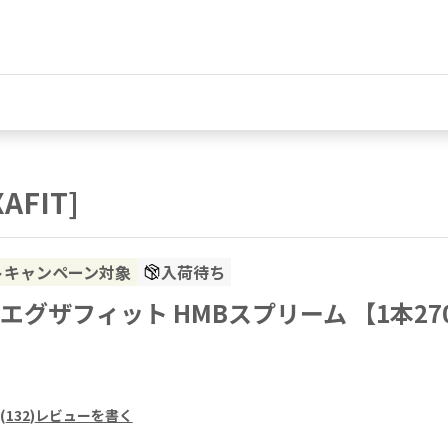
FIT]
トキャンペーン対象
入荷待ち
IT]エグザフィット HMBスプリーム 【1本2
(
132
)
レビューを書く