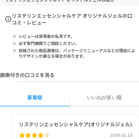
用を中止し、医師の診察をお受けください。
Active Ingredient:
リステリンエッセンシャルケア オリジナルジェルの口
Sodium Monofluorophosphate 0.76% (0.13% w/v Fluoride Io
コミ・レビュー
n).
レビューは使用者の私見です。
Inactive Ingredients: Water, Sorbitol, Hydrated Silica, Glyce
rin, PEG-32, Sodium Lauryl Sulfate, Cellulose Gum, Sodium S
必ず専門機関でご相談ください。
accharin, Eucalyptol, Methyl Salicylate, Thymol, Phosphoric
投稿された商品画像は、パッケージリニューアルなどの理由によ
Acid, Menthol, Sodium Phosphate, Xanthan Gum, Benzoic Ac
りデザインが異なる場合があります。
id, Flavor, Mentha Viridis (Spearmint) Leaf Oil, Disodium Pho
sphate, Blue 1, Yellow 10.
画像付きの口コミを見る
有効成分：
モノフルオロリン酸ナトリウム 0.76％（フッ化物イオン 0.13％ w/
v）
新着順
いいねが多い順
その他の成分：水、ソルビトール、含水シリカ、グリセリン、ＰＥＧ
－３２、ラウリル硫酸Ｎａ、セルロースガム、サッカリンＮａ、ユー
カリプトール、サリチル酸メチル、チモール、リン酸、メントール、
リステリンエッセンシャルケア(オリジナルジェル)
リン酸Ｎａ、キサンタンガム、安息香酸、香料、スペアミント油、リ
ン酸２Ｎａ、Blue 1、Yellow 10
2026.01.18