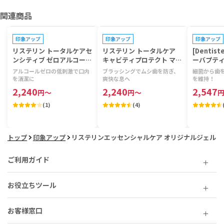
関連商品
プレゼントキャンペーン対象
プレゼントキャンペーン対象
プレゼントキ
印象アップ
印象アップ
印象アップ
リステリン トータルケアセ
リステリン トータルケア
[Dentis
ンシティブ ゼロアルコール
キャビティプロテクト マウ
ーバプテ
マウスウォッシュ 【1本10
スウォッシュ 【1本1000m
アルコールゼロの低刺激で口内
ブラッシングでムシ歯を防ぎ、
細菌から歯
00ml】
l】
を清潔に
爽快な息へ
を維持！
2,240
2,240
2,547
円
～
円
～
(
1
)
(
4
)
トップ
印象アップ
リステリンエッセンシャルケア オリジナルジェル
ご利用ガイド
お役立ちツール
お客様窓口