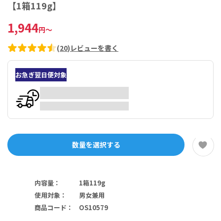
【1箱119g】
1,944
円
～
(
20
)
レビューを書く
お急ぎ翌日便対象
数量を選択する
内容量
：
1箱119g
使用対象
：
男女兼用
商品コード
：
OS10579