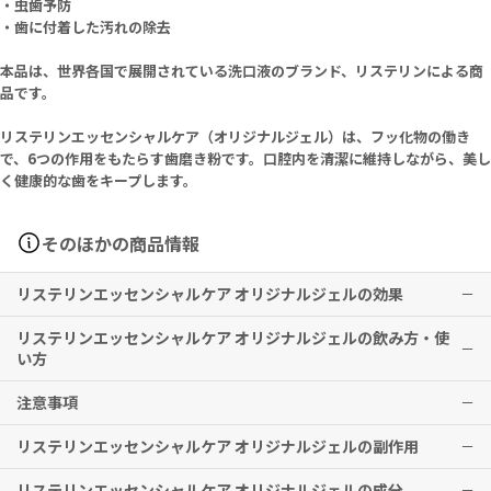
・虫歯予防
・歯に付着した汚れの除去
本品は、世界各国で展開されている洗口液のブランド、リステリンによる商
品です。
リステリンエッセンシャルケア（オリジナルジェル）は、フッ化物の働き
で、6つの作用をもたらす歯磨き粉です。口腔内を清潔に維持しながら、美し
く健康的な歯をキープします。
そのほかの商品情報
リステリンエッセンシャルケア オリジナルジェルの効果
リステリンエッセンシャルケア オリジナルジェルの飲み方・使
虫歯要望や口臭ケアに有用な歯磨き粉
い方
※有用性には個人差がありますことを予めご了承ください。
注意事項
■大人
毎食事後か、少なくとも1日2度ご使用ください。
リステリンエッセンシャルケア オリジナルジェルの副作用
あるいは、歯科医、医師の指示に従ってください。。
子供の手の届かないところに保管してください。
室温で保管してください。
リステリンエッセンシャルケア オリジナルジェルの成分
特に副作用は報告されておりませんが、異常を感じた際はただちに使