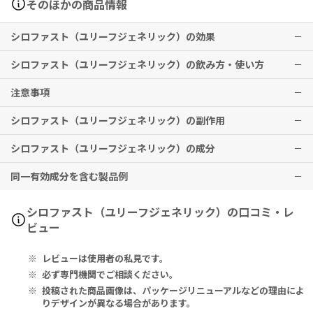
そのほかの商品情報
シロファスト（ユリーフジェネリック）の効果
シロファスト（ユリーフジェネリック）の飲み方・使い方
前立腺肥大症に伴う排尿障害
注意事項
※効果には個人差がありますことを予めご了承ください。
通常，成人にはシロドシンとして1回4mg（0.5カプセル）を1日2回
朝夕食後に経口投与する。なお，症状に応じて適宜減量する。
シロファスト（ユリーフジェネリック）の副作用
飲み忘れに気付いた際は、その回は飲まずにとばして、次の決められ
た時間に1回分を服用してください。2回分を一度に服用しないでくだ
シロファスト（ユリーフジェネリック）の成分
さい。
射精障害（逆行性射精等）、口の乾き、立ちくらみ、鼻詰まり、トリ
本剤には併用に注意すべき薬があります。他の薬を使用している場合
グリセリド上昇
同一有効成分を含む製品例
や新たに使用する場合は、必ず医師又は薬剤師に相談してください。
Silodosin 8mg
起立性低血圧（立ちくらみ）、肝機能障害、腎機能障害のいずれかが
失神や意識喪失、肝機能障害・黄疸（吐き気、かゆみ、白目や皮膚が
ある方、降圧剤、シルデナフィルクエン酸塩、バルデナフィル塩酸塩
黄色い、怠い等）
シロドシン 8mg
ユリーフ（キッセイ薬品工業）、シロドシン/シロドシンOD（Meファ
シロファスト（ユリーフジェネリック）の口コミ・レ
水和物のいずれかを飲んでいる方、高齢の方は、本剤を使用する前に
などの症状が現れる場合があります。
ルマ、あすか製薬、日本ケミファ、日本薬品工業、沢井製薬、鶴原製
ビュー
そのことを必ず医師又は薬剤師に告げてください。
その他、なにか異変を感じた際は速やかに医師の診察をお受けくださ
薬、日新製薬、エルメッド、陽進堂、ニプロ、第一三共エスファ、日
本剤により射精障害（逆行性射精等）が起こることがあるので、医師
い。
本ジェネリック、共創未来ファーマ、小林化工、あすか製薬、大原薬
レビューは使用者の私見です。
又は薬剤師から十分に説明を受けてください。
品工業、日医工、杏林製薬、辰巳化学）
本剤の服用中は、めまいなどがあらわれることがあるので、高所作業
必ず専門機関でご相談ください。
や車の運転等危険を伴う機械の操作はしないでください。
投稿された商品画像は、パッケージリニューアルなどの理由によ
子供の手の届かないところに保管してください。
りデザインが異なる場合があります。