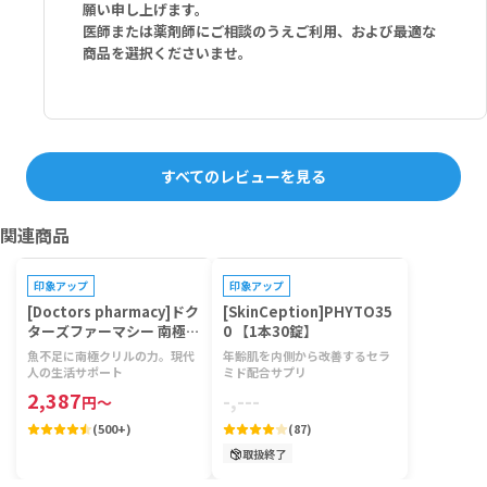
願い申し上げます。
医師または薬剤師にご相談のうえご利用、および最適な
商品を選択くださいませ。
すべてのレビューを見る
関連商品
印象アップ
印象アップ
[Doctors pharmacy]ドク
[SkinCeption]PHYTO35
ターズファーマシー 南極ク
0 【1本30錠】
リルビタミン 【1袋120
魚不足に南極クリルの力。現代
年齢肌を内側から改善するセラ
粒】
人の生活サポート
ミド配合サプリ
2,387
-,---
円
～
(
500+
)
(
87
)
取扱終了