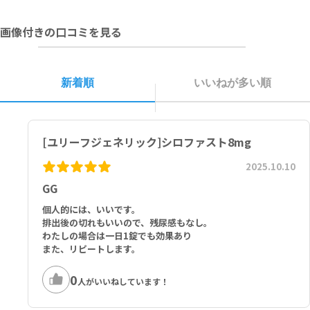
直射日光と湿気を避けて、室温（1～30℃）で保管してください。
画像付きの口コミを見る
■以下の方は本剤を使用しないでください。
本剤の成分に対し過敏症の既往歴のある方
新着順
いいねが多い順
[ユリーフジェネリック]シロファスト8mg
2025.10.10
GG
個人的には、いいです。
排出後の切れもいいので、残尿感もなし。
わたしの場合は一日1錠でも効果あり
また、リピートします。
0
人がいいねしています！